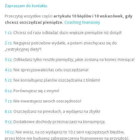
Zapraszam do kontaktu
Przeczytaj wszystkie części
artykułu 10 błędów i 10 wskazówek, gdy
chcesz oszczędzać pieniądze.
Coaching finansowy
1 cz
. Chcesz od razu odkładać dużo większe pieniądze niż dotąd!
2 cz.
Negujesz potrzebne wydatki, a potem zniechęcasz się do
„restrykcyjnej diety”!
3 cz.
Odkładasz tylko resztki pieniędzy, jakie zostaną na koniec miesiąca!
4 cz
. Nie sprecyzowałeś/łaś celu oszczędzania!
5 cz.
Nie konsultujesz planów oszczędzania z bliskimi!
6 cz.
Porównujesz się z innymi!
7 cz.
Nie inwestujesz swoich oszczędności!
8 cz.
Oszczędzasz na pinezkach, a wydajesz na zbytki!
9 cz.
Dodatkowe dochody przeznaczasz na konsumpcję.
10 cz
. Nie wiesz, na co wydajesz to 10 z serii najczęstszych błędów,
przez które nie budujesz zabezpieczenia finansowego na przyszłość.