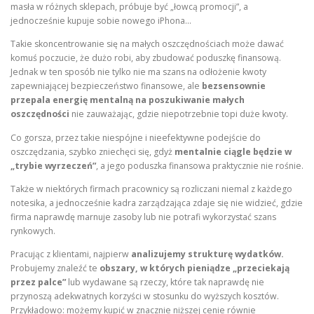
masła w różnych sklepach, próbuje być „łowcą promocji”, a
jednocześnie kupuje sobie nowego iPhona…
Takie skoncentrowanie się na małych oszczędnościach może dawać
komuś poczucie, że dużo robi, aby zbudować poduszkę finansową.
Jednak w ten sposób nie tylko nie ma szans na odłożenie kwoty
zapewniającej bezpieczeństwo finansowe, ale
bezsensownie
przepala energię mentalną na poszukiwanie małych
oszczędności
nie zauważając, gdzie niepotrzebnie topi duże kwoty.
Co gorsza, przez takie niespójne i nieefektywne podejście do
oszczędzania, szybko zniechęci się, gdyż
mentalnie ciągle będzie w
„trybie wyrzeczeń”
, a jego poduszka finansowa praktycznie nie rośnie.
Także w niektórych firmach pracownicy są rozliczani niemal z każdego
notesika, a jednocześnie kadra zarządzająca zdaje się nie widzieć, gdzie
firma naprawdę marnuje zasoby lub nie potrafi wykorzystać szans
rynkowych.
Pracując z klientami, najpierw
analizujemy strukturę wydatków.
Probujemy znaleźć te
obszary, w których pieniądze „przeciekają
przez palce”
lub wydawane są rzeczy, które tak naprawdę nie
przynoszą adekwatnych korzyści w stosunku do wyższych kosztów.
Przykładowo: możemy kupić w znacznie niższej cenie równie