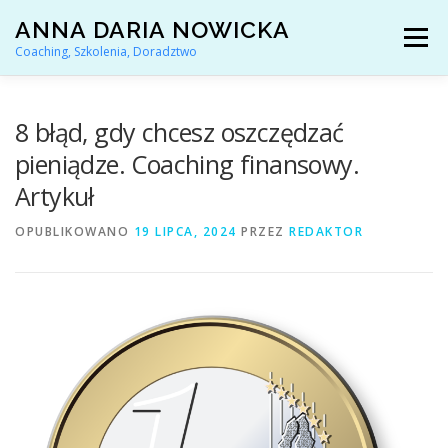
Przejdź
ANNA DARIA NOWICKA
do
Menu
treści
Coaching, Szkolenia, Doradztwo
AKTUALNOŚCI
COACHING KARIERY
8 błąd, gdy chcesz oszczędzać
pieniądze. Coaching finansowy.
Artykuł
DORADZTWO ZAWODOWE
OPUBLIKOWANO
19 LIPCA, 2024
PRZEZ
REDAKTOR
ARTYKUŁY I YOUTUBE
REFERENCJE
O MNIE
KONTAKT