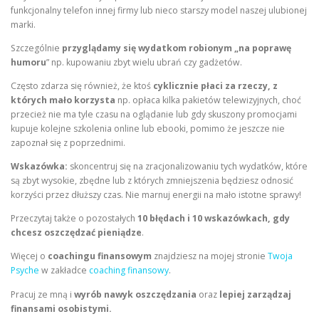
funkcjonalny telefon innej firmy lub nieco starszy model naszej ulubionej
marki.
Szczególnie
przyglądamy się wydatkom robionym „na poprawę
humoru
” np. kupowaniu zbyt wielu ubrań czy gadżetów.
Często zdarza się również, że ktoś
cyklicznie płaci za rzeczy, z
których mało korzysta
np. opłaca kilka pakietów telewizyjnych, choć
przecież nie ma tyle czasu na oglądanie lub gdy skuszony promocjami
kupuje kolejne szkolenia online lub ebooki, pomimo że jeszcze nie
zapoznał się z poprzednimi.
Wskazówka:
skoncentruj się na zracjonalizowaniu tych wydatków, które
są zbyt wysokie, zbędne lub z których zmniejszenia będziesz odnosić
korzyści przez dłuższy czas. Nie marnuj energii na mało istotne sprawy!
Przeczytaj także o pozostałych
10 błędach i
10 wskazówkach, gdy
chcesz oszczędzać pieniądze
.
Więcej o
coachingu finansowym
znajdziesz na mojej stronie
Twoja
Psyche
w zakładce
coaching finansowy
.
Pracuj ze mną i
wyrób nawyk oszczędzania
oraz
lepiej zarządzaj
finansami osobistymi.