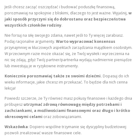
Jeśli chcesz zacząć oszczędzać i budować poduszkę finansową,
porozmawiaj na spokojnie z bliskimi, dlaczego to jest ważne. Wyjaśnij,
w
jaki sposób przyczyni się do dobrostanu oraz bezpieczeństwa
wszystkich członków rodziny
.
Nie forsuj na siłę swojego zdania, nawet jeśli to Ty więcej zarabiasz.
Podaj racjonalne argumenty.
Warto wypracować konsensus
przynajmniej w kluczowych aspektach zarządzania majątkiem osobistym.
W przeciwnym razie może okazać się, że Twój wysiłek i wyrzeczenia na
nic się zdają, gdyż Twój partner/partnerka wydają nadmiernie pieniądze
lub inwestują je w ryzykowne instrumenty.
Koniecznie porozmawiaj także ze swoimi dziećmi.
Dopasuj do ich
wieku informacje, jakie chcesz im przekazać. To będzie dla nich cenna
lekcja!
Powiedz szczerze, że Ty również masz pokusy finansowe i każdego dnia
próbujesz
utrzymać zdrową równowagę między potrzebami i
zachciankami, a możliwościami finansowymi oraz długo i krótko
okresowymi celami
oraz zobowiązaniami.
Wskazówka
: Dopiero wspólne trzymanie się dyscypliny budżetowej
pozwoli zrealizować wasze finansowe cele.