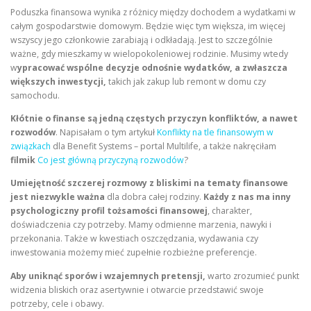
Poduszka finansowa wynika z różnicy między dochodem a wydatkami w
całym gospodarstwie domowym. Będzie więc tym większa, im więcej
wszyscy jego członkowie zarabiają i odkładają. Jest to szczególnie
ważne, gdy mieszkamy w wielopokoleniowej rodzinie. Musimy wtedy
w
ypracować wspólne decyzje odnośnie wydatków, a zwłaszcza
większych inwestycji,
takich jak zakup lub remont w domu czy
samochodu.
Kłótnie o finanse są jedną częstych przyczyn konfliktów, a nawet
rozwodów
. Napisałam o tym artykuł
Konflikty na tle finansowym w
związkach
dla Benefit Systems – portal Multilife, a także nakręciłam
filmik
Co jest główną przyczyną rozwodów
?
Umiejętność szczerej rozmowy z bliskimi na tematy finansowe
jest niezwykle ważna
dla dobra całej rodziny.
Każdy z nas ma inny
psychologiczny profil tożsamości finansowej
, charakter,
doświadczenia czy potrzeby. Mamy odmienne marzenia, nawyki i
przekonania. Także w kwestiach oszczędzania, wydawania czy
inwestowania możemy mieć zupełnie rozbieżne preferencje.
Aby uniknąć sporów i wzajemnych pretensji,
warto zrozumieć punkt
widzenia bliskich oraz asertywnie i otwarcie przedstawić swoje
potrzeby, cele i obawy.