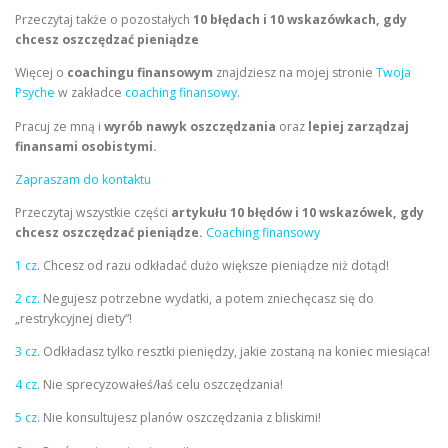
Przeczytaj także o pozostałych
10 błędach i
10 wskazówkach, gdy
chcesz oszczędzać pieniądze
Więcej o
coachingu finansowym
znajdziesz na mojej stronie
Twoja
Psyche
w zakładce
coaching finansowy
.
Pracuj ze mną i
wyrób nawyk oszczędzania
oraz
lepiej zarządzaj
finansami osobistymi.
Zapraszam do kontaktu
Przeczytaj wszystkie części
artykułu 10 błędów i 10 wskazówek, gdy
chcesz oszczędzać pieniądze.
Coaching finansowy
1 cz
. Chcesz od razu odkładać dużo większe pieniądze niż dotąd!
2 cz.
Negujesz potrzebne wydatki, a potem zniechęcasz się do
„restrykcyjnej diety”!
3 cz.
Odkładasz tylko resztki pieniędzy, jakie zostaną na koniec miesiąca!
4 cz
. Nie sprecyzowałeś/łaś celu oszczędzania!
5 cz.
Nie konsultujesz planów oszczędzania z bliskimi!