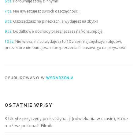
6 cz.
Porównujesz się z innymi!
7 cz.
Nie inwestujesz swoich oszczędności!
8 cz.
Oszczędzasz na pinezkach, a wydajesz na zbytki!
9 cz.
Dodatkowe dochody przeznaczasz na konsumpcję.
10 cz
. Nie wiesz, na co wydajesz to 10 z serii najczęstszych błędów,
przez które nie budujesz zabezpieczenia finansowego na przyszłość.
OPUBLIKOWANO W
WYDARZENIA
OSTATNIE WPISY
3 Ukryte przyczyny prokrastynacji (odwlekania w czasie), które
możesz pokonać! Filmik