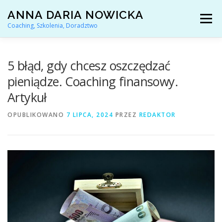
Przejdź
ANNA DARIA NOWICKA
do
Menu
treści
Coaching, Szkolenia, Doradztwo
AKTUALNOŚCI
COACHING KARIERY
5 błąd, gdy chcesz oszczędzać
pieniądze. Coaching finansowy.
Artykuł
DORADZTWO ZAWODOWE
OPUBLIKOWANO
7 LIPCA, 2024
PRZEZ
REDAKTOR
ARTYKUŁY I YOUTUBE
REFERENCJE
O MNIE
KONTAKT