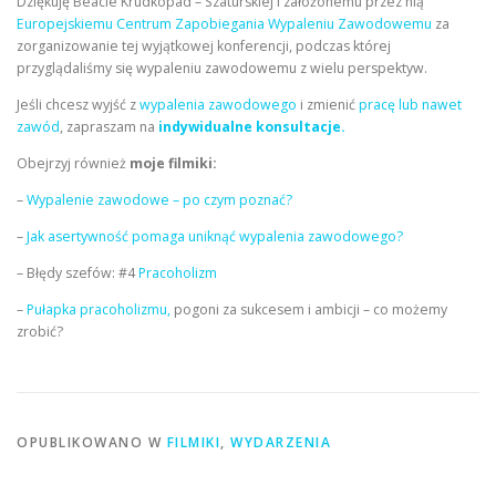
Dziękuję Beacie Krudkopad – Szaturskiej i założonemu przez nią
Europejskiemu Centrum Zapobiegania Wypaleniu Zawodowemu
za
zorganizowanie tej wyjątkowej konferencji, podczas której
przyglądaliśmy się wypaleniu zawodowemu z wielu perspektyw.
Jeśli chcesz wyjść z
wypalenia zawodowego
i zmienić
pracę lub nawet
zawód
, zapraszam na
indywidualne konsultacje.
Obejrzyj również
moje filmiki:
–
Wypalenie zawodowe – po czym poznać?
–
Jak asertywność pomaga uniknąć wypalenia zawodowego?
– Błędy szefów: #4
Pracoholizm
–
Pułapka pracoholizmu,
pogoni za sukcesem i ambicji – co możemy
zrobić?
OPUBLIKOWANO W
FILMIKI
,
WYDARZENIA