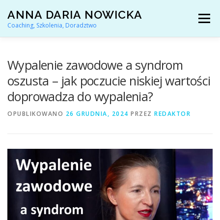
Przejdź
ANNA DARIA NOWICKA
do
Menu
treści
Coaching, Szkolenia, Doradztwo
AKTUALNOŚCI
COACHING KARIERY
Wypalenie zawodowe a syndrom
oszusta – jak poczucie niskiej wartości
doprowadza do wypalenia?
DORADZTWO ZAWODOWE
OPUBLIKOWANO
26 GRUDNIA, 2024
PRZEZ
REDAKTOR
ARTYKUŁY I YOUTUBE
REFERENCJE
O MNIE
KONTAKT