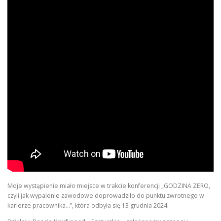
Moje wystąpienie miało miejsce w trakcie konferencji „GODZINA ZERO,
czyli jak wypalenie zawodowe doprowadziło do punktu zwrotnego w
karierze pracownika…”, która odbyła się 13 grudnia 2024.