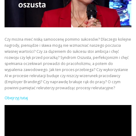
Czy można mieć niską samoocenę pomimo sukcesów? Dlaczego kolejne
nagrody, pieniądze i sława mogą nie wzmacniać naszego poczucia
własnej wartości? Czy za dążeniem do sukcesu stoi ambicja i chęć
rozwoju czy lęk przed porażką? Syndrom Oszusta, perfekcjonizm i chęć
spełniania oczekiwań prowadzi do pracoholizmu, a potem do
wypalenia zawodowego. Jak ten proces przebiega? Czy wykorzystanie
AI w procesie rekrutacji buduje czy niszczy wizerunek pracodawcy
(Employer Branding)? Czy naprawdę brakuje rąk do pracy? O czym
powinni pamiętać rekruterzy prowadząc procesy rekrutacyjne?
Obejrzyj tutaj