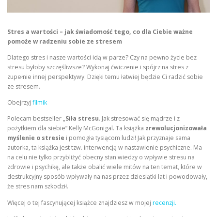
Stres a wartości – jak świadomość tego, co dla Ciebie ważne
pomoże w radzeniu sobie ze stresem
Dlatego stres i nasze wartości idą w parze? Czy na pewno życie bez
stresu byłoby szczęśliwsze? Wykonaj ćwiczenie i spójrz na stres z
zupełnie innej perspektywy. Dzięki temu łatwiej będzie Ci radzić sobie
ze stresem.
Obejrzyj
filmik
Polecam bestseller „
Siła stresu
. Jak stresować się mądrze i z
pożytkiem dla siebie” Kelly McGonigal. Ta książka
zrewolucjonizowała
myślenie o stresie
i pomogła tysiącom ludzi! Jak przyznaje sama
autorka, ta książka jest tzw. interwencją w nastawienie psychiczne. Ma
na celu nie tylko przybliżyć obecny stan wiedzy o wpływie stresu na
zdrowie i psychikę, ale także obalić wiele mitów na ten temat, które w
destrukcyjny sposób wpływały na nas przez dziesiątki lat i powodowały,
że stres nam szkodził.
Więcej o tej fascynującej książce znajdziesz w mojej
recenzji.