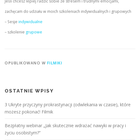
Jeśli chcesz lepiej radzić sobie ze stresem i trudnymi emocjami,
zachęcam do udziału w moich szkoleniach indywidualnych i grupowych
– Sesje
indywidualne
– szkolenie
grupowe
OPUBLIKOWANO W
FILMIKI
OSTATNIE WPISY
3 Ukryte przyczyny prokrastynacji (odwlekania w czasie), które
możesz pokonać! Filmik
Bezpłatny webinar „Jak skutecznie wdrażać nawyki w pracy i
życiu osobistym?”