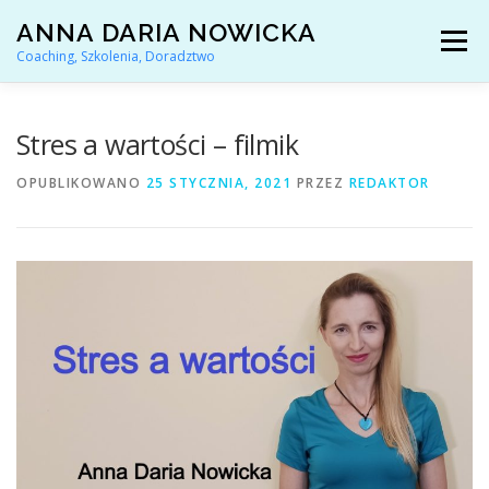
Przejdź
ANNA DARIA NOWICKA
do
Menu
treści
Coaching, Szkolenia, Doradztwo
AKTUALNOŚCI
COACHING KARIERY
Stres a wartości – filmik
OPUBLIKOWANO
25 STYCZNIA, 2021
PRZEZ
REDAKTOR
DORADZTWO ZAWODOWE
ARTYKUŁY I YOUTUBE
REFERENCJE
O MNIE
KONTAKT