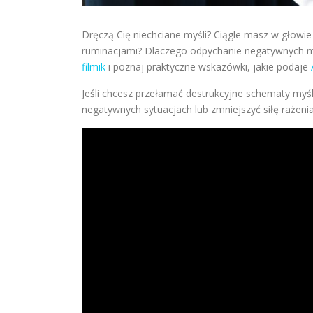
Dręczą Cię niechciane myśli? Ciągle masz w głowi
ruminacjami? Dlaczego odpychanie negatywnych myś
filmik
i poznaj praktyczne wskazówki, jakie podaje
Jeśli chcesz przełamać destrukcyjne schematy myś
negatywnych sytuacjach lub zmniejszyć siłę raże