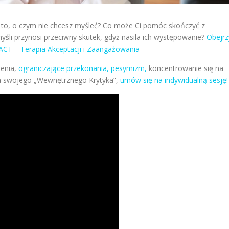
e to, o czym nie chcesz myśleć? Co może Ci pomóc skończyć z
li przynosi przeciwny skutek, gdyż nasila ich występowanie?
Obejrz
ACT – Terapia Akceptacji i Zaangażowania
lenia,
ograniczające przekonania, pesymizm,
koncentrowanie się na
nia swojego „Wewnętrznego Krytyka”,
umów się na indywidualną sesję!