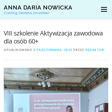
Przejdź
ANNA DARIA NOWICKA
do
Menu
treści
Coaching, Szkolenia, Doradztwo
AKTUALNOŚCI
COACHING KARIERY
VIII szkolenie Aktywizacja zawodowa
dla osób 60+
DORADZTWO ZAWODOWE
OPUBLIKOWANO
6 PAŹDZIERNIKA, 2025
PRZEZ
REDAKTOR
ARTYKUŁY I YOUTUBE
REFERENCJE
O MNIE
KONTAKT