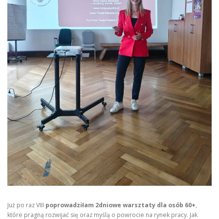
Już po raz VIII
poprowadziłam 2dniowe warsztaty dla osób 60+
,
które pragną rozwijać się oraz myślą o powrocie na rynek pracy. Jak