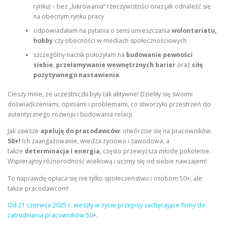
rynku) – bez „lukrowania” rzeczywistości oraz jak odnaleźć się
na obecnym rynku pracy
odpowiadałam na pytania o sens umieszczania
wolontariatu,
hobby
czy obecności w mediach społecznościowych
szczególny nacisk położyłam na
budowanie pewności
siebie
,
przełamywanie wewnętrznych barier
oraz
siłę
pozytywnego nastawienia
.
Cieszy mnie, że uczestniczki były tak aktywne! Dzieliły się swoimi
doświadczeniami, opiniami i problemami, co stworzyło przestrzeń do
autentycznego rozwoju i budowania relacji.
Jak zawsze
apeluję do pracodawców
: otwórzcie się na pracowników
50+!
Ich zaangażowanie, wiedza życiowa i zawodowa, a
także
determinacja i energia
, często przewyższa młode pokolenie.
Wspierajmy różnorodność wiekową i uczmy się od siebie nawzajem!
To naprawdę opłaca się nie tylko społeczeństwu i osobom 50+, ale
także pracodawcom!
Od 21 czerwca 2025 r. weszły w życie przepisy zachęcające firmy do
zatrudniania pracowników 50
+.