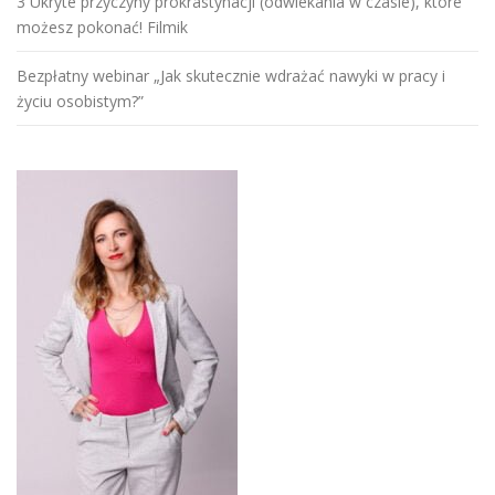
3 Ukryte przyczyny prokrastynacji (odwlekania w czasie), które
możesz pokonać! Filmik
Bezpłatny webinar „Jak skutecznie wdrażać nawyki w pracy i
życiu osobistym?”