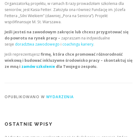
Organizatorką projektu, w ramach 8 razy prowadziłam szkolenia dla
seniorów, jest Kasia Fetter. Założyła ona również Fundację im. Józefa
Fettera „Silni Wiekiem” (dawniej „Pora na Seniora”). Projekt
współfinansuje M. St. Warszawa.
Jeśli jesteś na zawodowym zakręcie lub chcesz przygotować się
do powrotu na rynek pracy –
zapraszam na indywidualne
sesje
doradztwa zawodowego
i
coachingu kariery
.
Jeśli reprezentujesz
firmę, która chce promować różnorodność
wiekową i budować inkluzywne środowisko pracy – skontaktuj się
ze mną i
zamów szkolenie
dla Twojego zespołu.
OPUBLIKOWANO W
WYDARZENIA
OSTATNIE WPISY