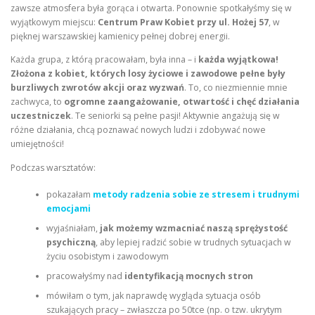
zawsze atmosfera była gorąca i otwarta. Ponownie spotkałyśmy się w
wyjątkowym miejscu:
Centrum Praw Kobiet przy ul. Hożej 57
, w
pięknej warszawskiej kamienicy pełnej dobrej energii.
Każda grupa, z którą pracowałam, była inna – i
każda wyjątkowa!
Złożona z kobiet, których losy życiowe i zawodowe pełne były
burzliwych zwrotów akcji oraz wyzwań
. To, co niezmiennie mnie
zachwyca, to
ogromne zaangażowanie, otwartość i chęć działania
uczestniczek
. Te seniorki są pełne pasji! Aktywnie angażują się w
różne działania, chcą poznawać nowych ludzi i zdobywać nowe
umiejętności!
Podczas warsztatów:
pokazałam
metody radzenia sobie ze stresem i trudnymi
emocjami
wyjaśniałam,
jak możemy wzmacniać naszą sprężystość
psychiczną
, aby lepiej radzić sobie w trudnych sytuacjach w
życiu osobistym i zawodowym
pracowałyśmy nad
identyfikacją mocnych stron
mówiłam o tym, jak naprawdę wygląda sytuacja osób
szukających pracy – zwłaszcza po 50tce (np. o tzw. ukrytym