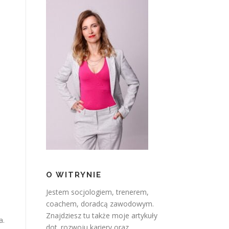
O WITRYNIE
Jestem socjologiem, trenerem,
coachem, doradcą zawodowym.
Znajdziesz tu także moje artykuły
a.
dot. rozwoju kariery oraz