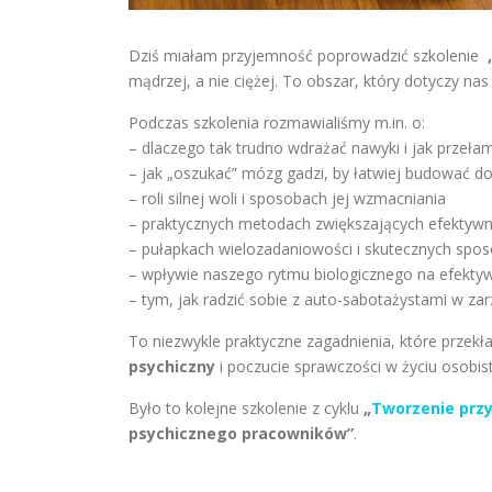
Dziś miałam przyjemność poprowadzić szkolenie
mądrzej, a nie ciężej. To obszar, który dotyczy nas
Podczas szkolenia rozmawialiśmy m.in. o:
– dlaczego tak trudno wdrażać nawyki i jak przeła
– jak „oszukać” mózg gadzi, by łatwiej budować d
– roli silnej woli i sposobach jej wzmacniania
– praktycznych metodach zwiększających efektywn
– pułapkach wielozadaniowości i skutecznych spos
– wpływie naszego rytmu biologicznego na efekty
– tym, jak radzić sobie z auto-sabotażystami w za
To niezwykle praktyczne zagadnienia, które przekła
psychiczny
i poczucie sprawczości w życiu osobi
Było to kolejne szkolenie z cyklu
„
Tworzenie prz
psychicznego pracowników”
.