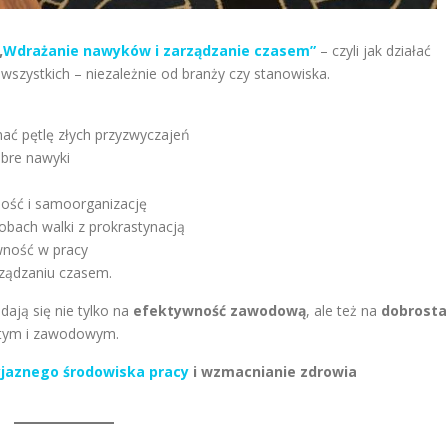
„
Wdrażanie nawyków i zarządzanie czasem”
– czyli jak działać
 wszystkich – niezależnie od branży czy stanowiska.
mać pętlę złych przyzwyczajeń
obre nawyki
ość i samoorganizację
obach walki z prokrastynacją
wność w pracy
rządzaniu czasem.
dają się nie tylko na
efektywność zawodową
, ale też na
dobrosta
stym i zawodowym.
yjaznego środowiska pracy
i wzmacnianie zdrowia