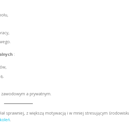
połu,
racy,
owego.
ualnych
:
ków,
ą,
m zawodowym a prywatnym.
iałał sprawniej, z większą motywacją i w mniej stresującym środowisk
koleń
.