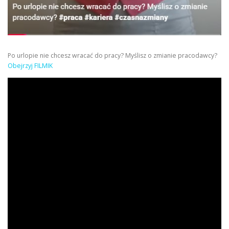
Po urlopie nie chcesz wracać do pracy? Myślisz o zmianie pracodawcy?
Obejrzyj FILMIK