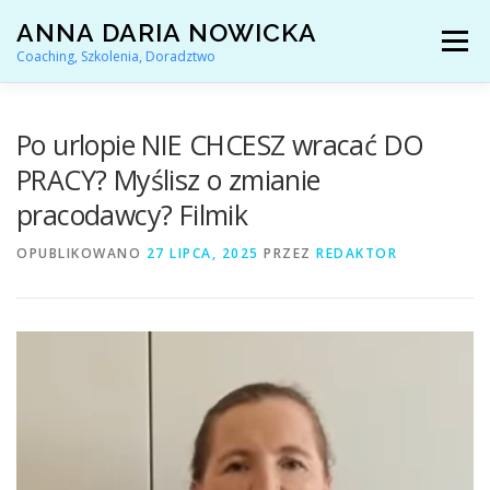
Przejdź
ANNA DARIA NOWICKA
do
Menu
treści
Coaching, Szkolenia, Doradztwo
AKTUALNOŚCI
COACHING KARIERY
Po urlopie NIE CHCESZ wracać DO
PRACY? Myślisz o zmianie
pracodawcy? Filmik
DORADZTWO ZAWODOWE
OPUBLIKOWANO
27 LIPCA, 2025
PRZEZ
REDAKTOR
ARTYKUŁY I YOUTUBE
REFERENCJE
O MNIE
KONTAKT