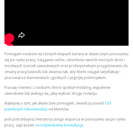
Pomagam osobom na różnych etapach kariery w skutecznym poruszaniu
się po rynku pracy, osiąganiu celów, określeniu swoich mocnych stron i
możliwych ścieżek zawodowych oraz profesjonalnym przygotowaniu do
zmiany pracy/zawodu lub awansu tak, aby Klient osiągał satysfakcję i
pracował na stanowiskach zgodnych z jego/jej potencjałem.
Pracuję również z osobami, które spotkał mobbing, wypalenie
zawodowe lub wahają się, jaką wybrać drogę rozwoju.
Najlepiej o tym, jak skutecznie pomagam, świadczy ponad
130
pisemnych rekomendacji
od klientów.
Jeśli potrzebujesz merytorycznego wsparcia w poruszaniu się po rynku
pracy, zapraszam
na indywidualne konsultacje