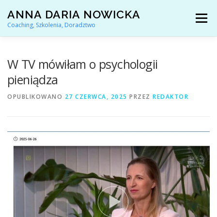
Przejdź
ANNA DARIA NOWICKA
do
Menu
treści
Coaching, Szkolenia, Doradztwo
AKTUALNOŚCI
COACHING KARIERY
W TV mówiłam o psychologii
pieniądza
DORADZTWO ZAWODOWE
OPUBLIKOWANO
27 CZERWCA, 2025
PRZEZ
REDAKTOR
ARTYKUŁY I YOUTUBE
REFERENCJE
O MNIE
KONTAKT