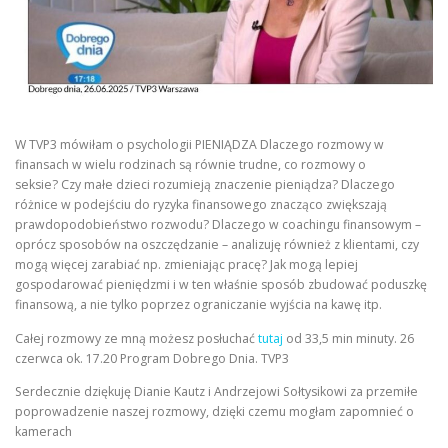
W TVP3 mówiłam o psychologii PIENIĄDZA Dlaczego rozmowy w
finansach w wielu rodzinach są równie trudne, co rozmowy o
seksie? Czy małe dzieci rozumieją znaczenie pieniądza? Dlaczego
różnice w podejściu do ryzyka finansowego znacząco zwiększają
prawdopodobieństwo rozwodu? Dlaczego w coachingu finansowym –
oprócz sposobów na oszczędzanie – analizuję również z klientami, czy
mogą więcej zarabiać np. zmieniając pracę? Jak mogą lepiej
gospodarować pieniędzmi i w ten właśnie sposób zbudować poduszkę
finansową, a nie tylko poprzez ograniczanie wyjścia na kawę itp.
Całej rozmowy ze mną możesz posłuchać
tutaj
od 33,5 min minuty. 26
czerwca ok. 17.20 Program Dobrego Dnia. TVP3
Serdecznie dziękuję Dianie Kautz i Andrzejowi Sołtysikowi za przemiłe
poprowadzenie naszej rozmowy, dzięki czemu mogłam zapomnieć o
kamerach