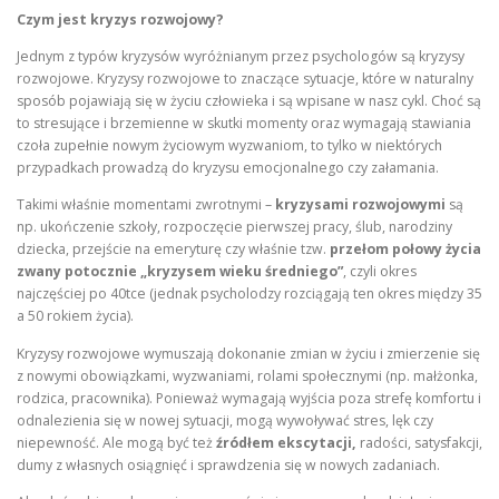
Czym jest kryzys rozwojowy?
Jednym z typów kryzysów wyróżnianym przez psychologów są kryzysy
rozwojowe. Kryzysy rozwojowe to znaczące sytuacje, które w naturalny
sposób pojawiają się w życiu człowieka i są wpisane w nasz cykl. Choć są
to stresujące i brzemienne w skutki momenty oraz wymagają stawiania
czoła zupełnie nowym życiowym wyzwaniom, to tylko w niektórych
przypadkach prowadzą do kryzysu emocjonalnego czy załamania.
Takimi właśnie momentami zwrotnymi –
kryzysami rozwojowymi
są
np. ukończenie szkoły, rozpoczęcie pierwszej pracy, ślub, narodziny
dziecka, przejście na emeryturę czy właśnie tzw.
przełom połowy życia
zwany potocznie „kryzysem wieku średniego”
, czyli okres
najczęściej po 40tce (jednak psycholodzy rozciągają ten okres między 35
a 50 rokiem życia).
Kryzysy rozwojowe wymuszają dokonanie zmian w życiu i zmierzenie się
z nowymi obowiązkami, wyzwaniami, rolami społecznymi (np. małżonka,
rodzica, pracownika). Ponieważ wymagają wyjścia poza strefę komfortu i
odnalezienia się w nowej sytuacji, mogą wywoływać stres, lęk czy
niepewność. Ale mogą być też
źródłem ekscytacji,
radości, satysfakcji,
dumy z własnych osiągnięć i sprawdzenia się w nowych zadaniach.