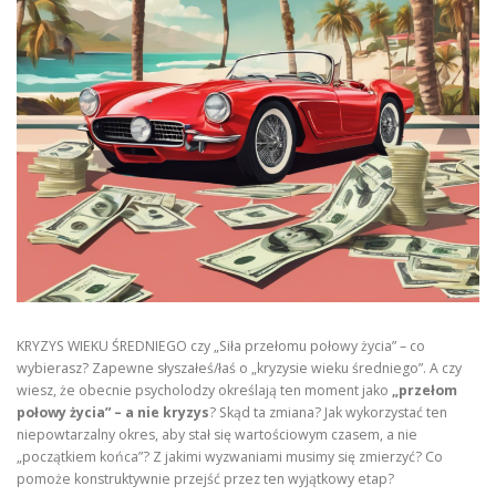
KRYZYS WIEKU ŚREDNIEGO czy „Siła przełomu połowy życia” – co
wybierasz? Zapewne słyszałeś/łaś o „kryzysie wieku średniego”. A czy
wiesz, że obecnie psycholodzy określają ten moment jako
„przełom
połowy życia” – a nie kryzys
? Skąd ta zmiana? Jak wykorzystać ten
niepowtarzalny okres, aby stał się wartościowym czasem, a nie
„początkiem końca”? Z jakimi wyzwaniami musimy się zmierzyć? Co
pomoże konstruktywnie przejść przez ten wyjątkowy etap?