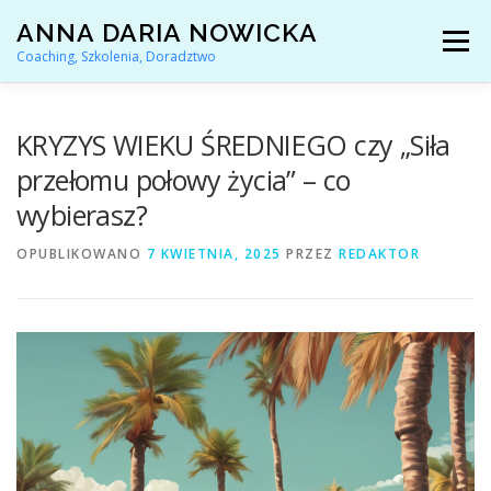
Przejdź
ANNA DARIA NOWICKA
do
Menu
treści
Coaching, Szkolenia, Doradztwo
AKTUALNOŚCI
COACHING KARIERY
KRYZYS WIEKU ŚREDNIEGO czy „Siła
przełomu połowy życia” – co
wybierasz?
DORADZTWO ZAWODOWE
OPUBLIKOWANO
7 KWIETNIA, 2025
PRZEZ
REDAKTOR
ARTYKUŁY I YOUTUBE
REFERENCJE
O MNIE
KONTAKT