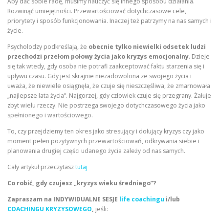
Aby dać sobie radę, musimy nauczyć się innego sposobu działania.
Rozwinąć umiejętności. Przewartościować dotychczasowe cele,
priorytety i sposób funkcjonowania. Inaczej też patrzymy na nas samych i
życie.
Psycholodzy podkreślają, że
obecnie tylko niewielki odsetek ludzi
przechodzi przełom połowy życia jako kryzys emocjonalny
. Dzieje
się tak wtedy, gdy osoba nie potrafi zaakceptować faktu starzenia się i
upływu czasu. Gdy jest skrajnie niezadowolona ze swojego życia i
uważa, że niewiele osiągnęła, że czuje się nieszczęśliwa, że zmarnowała
„najlepsze lata życia”. Najgorzej, gdy człowiek czuje się przegrany. Żałuje
zbyt wielu rzeczy. Nie postrzega swojego dotychczasowego życia jako
spełnionego i wartościowego.
To, czy przejdziemy ten okres jako stresujący i dołujący kryzys czy jako
moment pełen pozytywnych przewartościowań, odkrywania siebie i
planowania drugiej części udanego życia zależy od nas samych.
Cały artykuł przeczytasz
tutaj
Co robić, gdy czujesz „kryzys wieku średniego”?
Zapraszam na INDYWIDUALNE SESJE
life coachingu
i/lub
COACHINGU KRYZYSOWEGO
,
jeśli: