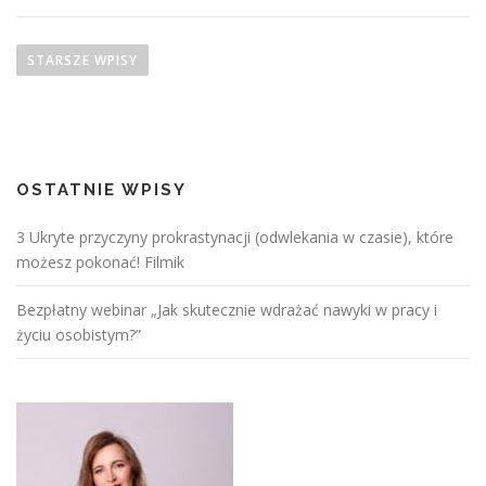
N
a
STARSZE WPISY
w
i
g
a
OSTATNIE WPISY
c
j
3 Ukryte przyczyny prokrastynacji (odwlekania w czasie), które
a
możesz pokonać! Filmik
p
o
Bezpłatny webinar „Jak skutecznie wdrażać nawyki w pracy i
życiu osobistym?”
w
p
i
s
a
c