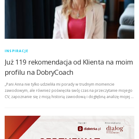
INSPIRACJE
Już 119 rekomendacja od Klienta na moim
profilu na DobryCoach
„Pani Anna nie tylko udzieliła mi porady w trudnym momencie
zawodowym, ale również poświęciła swój czas na przeczytanie mojego
CV, zapoznanie się z moją historią zawodową i dogłębną analizę mojej …