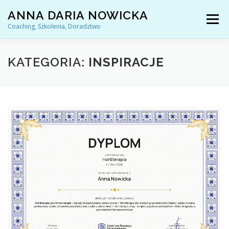
Przejdź
ANNA DARIA NOWICKA
do
Menu
treści
Coaching, Szkolenia, Doradztwo
AKTUALNOŚCI
COACHING KARIERY
KATEGORIA:
INSPIRACJE
DORADZTWO ZAWODOWE
ARTYKUŁY I YOUTUBE
REFERENCJE
O MNIE
KONTAKT