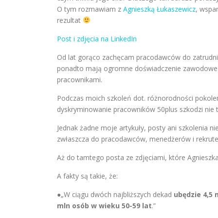
O tym rozmawiam z
Agnieszką Łukaszewicz
, wspa
rezultat
Post i zdjęcia na LinkedIn
Od lat gorąco zachęcam pracodawców do zatrudnian
ponadto mają ogromne doświadczenie zawodowe i 
pracownikami.
Podczas moich szkoleń dot. różnorodności pokol
dyskryminowanie pracowników 50plus szkodzi nie 
Jednak żadne moje artykuły, posty ani szkolenia ni
zwłaszcza do pracodawców, menedżerów i rekrut
Aż do tamtego posta ze zdjęciami, które Agnieszk
A fakty są takie, że:
●„W ciągu dwóch najbliższych dekad
ubędzie 4,5 
mln osób w wieku 50-59 lat
.”