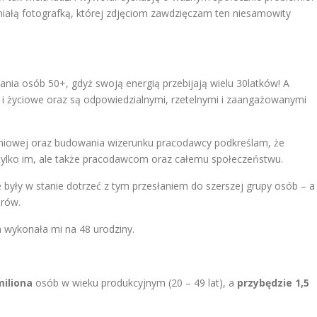
niałą fotografką, której zdjęciom zawdzięczam ten niesamowity
ia osób 50+, gdyż swoją energią przebijają wielu 30latków! A
życiowe oraz są odpowiedzialnymi, rzetelnymi i zaangażowanymi
eniowej oraz budowania wizerunku pracodawcy podkreślam, że
tylko im, ale także pracodawcom oraz całemu społeczeństwu.
e były w stanie dotrzeć z tym przesłaniem do szerszej grupy osób – a
erów.
a wykonała mi na 48 urodziny.
miliona
osób w wieku produkcyjnym (20 – 49 lat), a
przybędzie 1,5