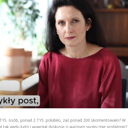
 TYS. osób, ponad 2 TYS. polubiło, zaś ponad 200 skomentowało? W
ył tak wielu ludzi i wywołał dyskusję o ważnym społecznie problemie?