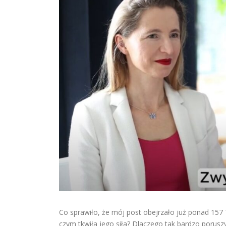
Co sprawiło, że mój post obejrzało już ponad 157
czym tkwiła jego siła? Dlaczego tak bardzo porusz