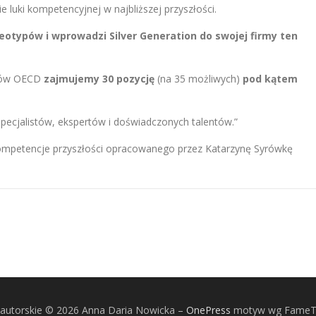
ie luki kompetencyjnej w najbliższej przyszłości.
reotypów i wprowadzi Silver
Generation
do swojej firmy ten
ajów OECD
zajmujemy 30 pozycję
(na 35 możliwych)
pod kątem
specjalistów, ekspertów i doświadczonych talentów.”
 kompetencje przyszłości opracowanego przez Katarzynę Syrówkę
autorskie © 2026 Anna Daria Nowicka
–
OnePress
motyw wg Fame