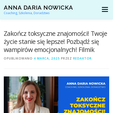
Przejdź
ANNA DARIA NOWICKA
do
Menu
treści
Coaching, Szkolenia, Doradztwo
AKTUALNOŚCI
COACHING KARIERY
Zakończ toksyczne znajomości! Twoje
życie stanie się lepsze! Pozbądź się
wampirów emocjonalnych! Filmik
DORADZTWO ZAWODOWE
OPUBLIKOWANO
4 MARCA, 2025
PRZEZ
REDAKTOR
ARTYKUŁY I YOUTUBE
REFERENCJE
O MNIE
KONTAKT