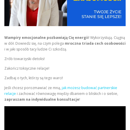
Wampiry emocjonalne pozbawiają Cię energii
! Wykorzystują. Ciągną
w dół. Dowiedz się, na czym polega
mroczna triada cech osobowości
i w jaki sposób tacy ludzie Ci szkodzą.
Zrób towarzyski detoks!
Zakończ toksyczne relacje!
Zadbaj o tych, którzy są tego warci!
Jeśli chcesz porozmawiać ze mną,
jak możesz budować partnerskie
relacje
i zachować równowagę między dbaniem o bliskich i o siebie,
zapraszam na indywidualne konsultacje
!