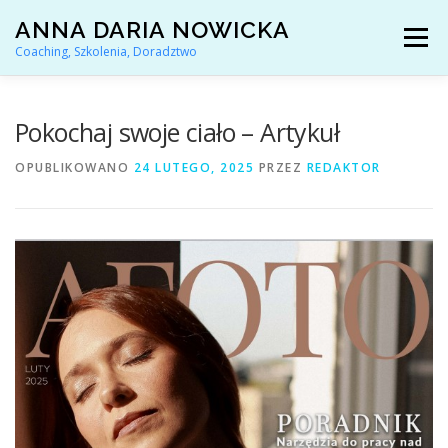
Przejdź
ANNA DARIA NOWICKA
do
Menu
treści
Coaching, Szkolenia, Doradztwo
AKTUALNOŚCI
COACHING KARIERY
Pokochaj swoje ciało – Artykuł
OPUBLIKOWANO
24 LUTEGO, 2025
PRZEZ
REDAKTOR
DORADZTWO ZAWODOWE
ARTYKUŁY I YOUTUBE
REFERENCJE
O MNIE
KONTAKT