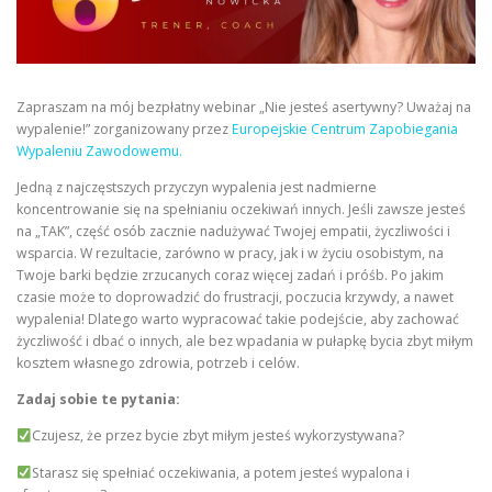
Zapraszam na mój bezpłatny webinar „Nie jesteś asertywny? Uważaj na
wypalenie!” zorganizowany przez
Europejskie Centrum Zapobiegania
Wypaleniu Zawodowemu.
Jedną z najczęstszych przyczyn wypalenia jest nadmierne
koncentrowanie się na spełnianiu oczekiwań innych. Jeśli zawsze jesteś
na „TAK”, część osób zacznie nadużywać Twojej empatii, życzliwości i
wsparcia. W rezultacie, zarówno w pracy, jak i w życiu osobistym, na
Twoje barki będzie zrzucanych coraz więcej zadań i próśb. Po jakim
czasie może to doprowadzić do frustracji, poczucia krzywdy, a nawet
wypalenia! Dlatego warto wypracować takie podejście, aby zachować
życzliwość i dbać o innych, ale bez wpadania w pułapkę bycia zbyt miłym
kosztem własnego zdrowia, potrzeb i celów.
Zadaj sobie te pytania:
Czujesz, że przez bycie zbyt miłym jesteś wykorzystywana?
Starasz się spełniać oczekiwania, a potem jesteś wypalona i