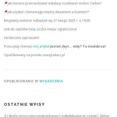
Jak możesz przeciwdziałać eskalacji oczekiwań wobec Ciebie?
Jak uzyskać równowagę między dawaniem a braniem?
Bezpłatny webinar odbędzie się 27 lutego 2025 r. o 19:00
Link do zapisów
tutaj
. Liczba miejsc ograniczona!
Serdecznie zapraszam!
Przeczytaj również
mój artykuł
Jesteś zbyt… miły? To niedobrze!
Opublikowany na portalu znanyLekarz.pl
OPUBLIKOWANO W
WYDARZENIA
OSTATNIE WPISY
3 Ukryte przyczyny prokrastynacji (odwlekania w czasie), które