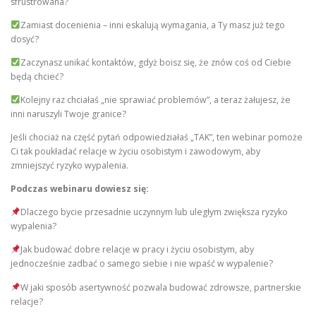
sfrustrowana?
Zamiast docenienia – inni eskalują wymagania, a Ty masz już tego
dosyć?
Zaczynasz unikać kontaktów, gdyż boisz się, że znów coś od Ciebie
będą chcieć?
Kolejny raz chciałaś „nie sprawiać problemów”, a teraz żałujesz, że
inni naruszyli Twoje granice?
Jeśli chociaż na część pytań odpowiedziałaś „TAK”, ten webinar pomoże
Ci tak poukładać relacje w życiu osobistym i zawodowym, aby
zmniejszyć ryzyko wypalenia.
Podczas webinaru dowiesz się:
Dlaczego bycie przesadnie uczynnym lub uległym zwiększa ryzyko
wypalenia?
Jak budować dobre relacje w pracy i życiu osobistym, aby
jednocześnie zadbać o samego siebie i nie wpaść w wypalenie?
W jaki sposób asertywność pozwala budować zdrowsze, partnerskie
relacje?