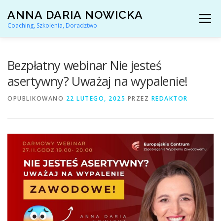
Przejdź
ANNA DARIA NOWICKA
do
Menu
treści
Coaching, Szkolenia, Doradztwo
AKTUALNOŚCI
COACHING KARIERY
Bezpłatny webinar Nie jesteś
asertywny? Uważaj na wypalenie!
DORADZTWO ZAWODOWE
OPUBLIKOWANO
22 LUTEGO, 2025
PRZEZ
REDAKTOR
ARTYKUŁY I YOUTUBE
REFERENCJE
O MNIE
KONTAKT