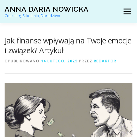
Przejdź
ANNA DARIA NOWICKA
do
Menu
treści
Coaching, Szkolenia, Doradztwo
AKTUALNOŚCI
COACHING KARIERY
Jak finanse wpływają na Twoje emocje
i związek? Artykuł
DORADZTWO ZAWODOWE
OPUBLIKOWANO
14 LUTEGO, 2025
PRZEZ
REDAKTOR
ARTYKUŁY I YOUTUBE
REFERENCJE
O MNIE
KONTAKT