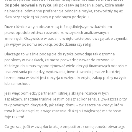
do podejmowania ryzyka.
Jak pokazały jej badania, pary, które miały
najbardziej odmienne preferencje odnośnie ryzyka, rozwodziły się aż
dwa razy częściej niż pary o podobnym podejściu!
Duże różnice w tym obszarze są też najsilniejszym wskaźnikiem
prawdopodobieństwa rozwodu ze wszystkich analizowanych
zmiennych. Oczywiście w badaniu wzięto także pod uwagę takie czynniki,
jak wpływ poziomu edukacji, pochodzenia czy religii.
Dlaczego to właśnie podejście do ryzyka powoduje tak ogromne
problemy w związkach, że może prowadzić nawet do rozwodu?
Każdego dnia musimy podejmować wiele decyzji finansowych odnośnie
oszczędzania pieniędzy, wydawania, inwestowania. Jeszcze bardziej
brzemienna w skutki jest decyzja o wzięciu kredytu, zakup polisy na życie
lub samochodu.
Jeśli więc pomiędzy partnerami istnieją skrajne różnice w tych
aspektach, znacznie trudniej jest im osiągnąć konsensus. Zwłaszcza przy
tak poważnych decyzjach, jak zakup domu – zwłaszcza na kredyt, który
trwa kilkadziesiąt lat, a więc znacznie dłużej niż większość małżeństw
żyje razem!
Co gorsza, jeśli w związku brakuje empatii oraz umiejętności otwartego