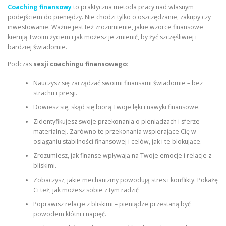
Coaching finansowy
to praktyczna metoda pracy nad własnym
podejściem do pieniędzy. Nie chodzi tylko o oszczędzanie, zakupy czy
inwestowanie. Ważne jest też zrozumienie, jakie wzorce finansowe
kierują Twoim życiem i jak możesz je zmienić, by żyć szczęśliwiej i
bardziej świadomie.
Podczas
sesji coachingu finansowego
:
Nauczysz się zarządzać swoimi finansami świadomie – bez
strachu i presji.
Dowiesz się, skąd się biorą Twoje lęki i nawyki finansowe.
Zidentyfikujesz swoje przekonania o pieniądzach i sferze
materialnej. Zarówno te przekonania wspierające Cię w
osiąganiu stabilności finansowej i celów, jak i te blokujące.
Zrozumiesz, jak finanse wpływają na Twoje emocje i relacje z
bliskimi.
Zobaczysz, jakie mechanizmy powodują stres i konflikty. Pokażę
Ci też, jak możesz sobie z tym radzić
Poprawisz relacje z bliskimi – pieniądze przestaną być
powodem kłótni i napięć.