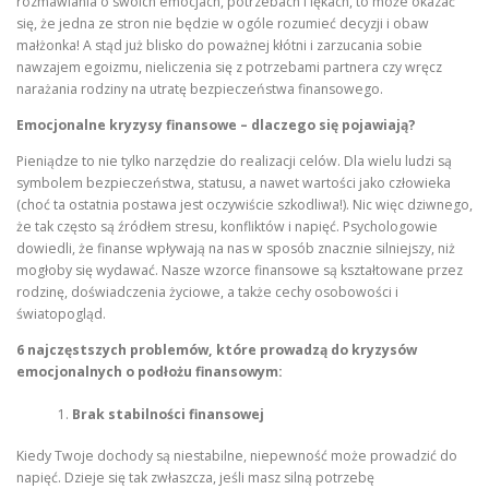
rozmawiania o swoich emocjach, potrzebach i lękach, to może okazać
się, że jedna ze stron nie będzie w ogóle rozumieć decyzji i obaw
małżonka! A stąd już blisko do poważnej kłótni i zarzucania sobie
nawzajem egoizmu, nieliczenia się z potrzebami partnera czy wręcz
narażania rodziny na utratę bezpieczeństwa finansowego.
Emocjonalne kryzysy finansowe – dlaczego się pojawiają?
Pieniądze to nie tylko narzędzie do realizacji celów. Dla wielu ludzi są
symbolem bezpieczeństwa, statusu, a nawet wartości jako człowieka
(choć ta ostatnia postawa jest oczywiście szkodliwa!). Nic więc dziwnego,
że tak często są źródłem stresu, konfliktów i napięć. Psychologowie
dowiedli, że finanse wpływają na nas w sposób znacznie silniejszy, niż
mogłoby się wydawać. Nasze wzorce finansowe są kształtowane przez
rodzinę, doświadczenia życiowe, a także cechy osobowości i
światopogląd.
6 najczęstszych problemów, które prowadzą do kryzysów
emocjonalnych o podłożu finansowym:
Brak stabilności finansowej
Kiedy Twoje dochody są niestabilne, niepewność może prowadzić do
napięć. Dzieje się tak zwłaszcza, jeśli masz silną potrzebę