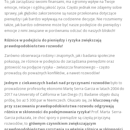
To, jak zarządzasz swoimi finansami, ma ogromny wpływ na Twoje
emocje, relacje i ogólną jakość życia. Często jednak nie zdajemy sobie
sprawy, jak głęboko zakorzenione są nasze przekonania dotyczące
pieniędzy i jak bardzo wpływają na codzienne decyzje. Nie rozumiemy
także, jak bardzo odmienne może być nasze podejście do pieniędzy i
emocje z nimi związane w porównaniu odczuć do naszych bliskich!
Różnice w podejściu do pieniędzy i ryzyka zwiększają
prawdopodobieństwo rozwodu!
Zarówno obserwacja rodziny i znajomych, jak i badania społeczne
pokazują, że różnice w podejściu do zarządzania pieniędzmi oraz
gotowość na podjęcie ryzyka – zwłaszcza finansowego – często
prowadzą do poważnych konfliktów, a nawet rozwodów!
Jednym z ciekawszych badań nad przyczynami rozwodów
było to
prowadzone profesorkę ekonomii Martę Serra-Garcia w latach 2004 do
2017 na University of California w San Diego (1). Badanie objęło dużą
próbę, bo aż 5 300 par w Niemczech. Okazało się, że
kluczową rolę
przy szacowaniu prawdopodobieństwa rozwodu odgrywają
różnice w skłonności do podejmowania ryzyka!
Prof. Marta Serra-
Garcia
pokazała, że choć spory o pieniądze są częstą przyczyną
rozwodów, to
głównym czynnikiem zwiększającym
prawdopodobieństwo rozstania są właśnie różnice w skłonności