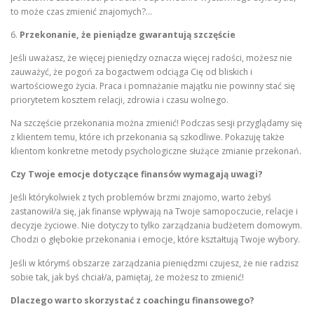
to może czas zmienić znajomych?…
6.
Przekonanie, że pieniądze gwarantują szczęście
Jeśli uważasz, że więcej pieniędzy oznacza więcej radości, możesz nie
zauważyć, że pogoń za bogactwem odciąga Cię od bliskich i
wartościowego życia. Praca i pomnażanie majątku nie powinny stać się
priorytetem kosztem relacji, zdrowia i czasu wolnego.
Na szczęście przekonania można zmienić! Podczas sesji przyglądamy się
z klientem temu, które ich przekonania są szkodliwe. Pokazuję także
klientom konkretne metody psychologiczne służące zmianie przekonań.
Czy Twoje emocje dotyczące finansów wymagają uwagi?
Jeśli którykolwiek z tych problemów brzmi znajomo, warto żebyś
zastanowił/a się, jak finanse wpływają na Twoje samopoczucie, relacje i
decyzje życiowe. Nie dotyczy to tylko zarządzania budżetem domowym.
Chodzi o głębokie przekonania i emocje, które kształtują Twoje wybory.
Jeśli w którymś obszarze zarządzania pieniędzmi czujesz, że nie radzisz
sobie tak, jak byś chciał/a, pamiętaj, że możesz to zmienić!
Dlaczego warto skorzystać z coachingu finansowego?