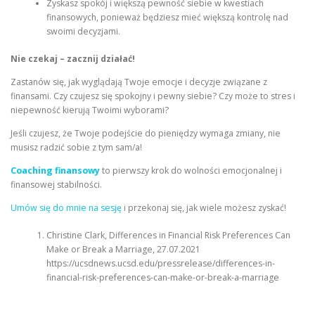
Zyskasz spokój i większą pewność siebie w kwestiach
finansowych, ponieważ będziesz mieć większą kontrolę nad
swoimi decyzjami.
Nie czekaj – zacznij działać!
Zastanów się, jak wyglądają Twoje emocje i decyzje związane z
finansami. Czy czujesz się spokojny i pewny siebie? Czy może to stres i
niepewność kierują Twoimi wyborami?
Jeśli czujesz, że Twoje podejście do pieniędzy wymaga zmiany, nie
musisz radzić sobie z tym sam/a!
Coaching finansowy
to pierwszy krok do wolności emocjonalnej i
finansowej stabilności.
Umów się do mnie na sesję
i przekonaj się, jak wiele możesz zyskać!
Christine Clark, Differences in Financial Risk Preferences Can
Make or Break a Marriage, 27.07.2021
https://ucsdnews.ucsd.edu/pressrelease/differences-in-
financial-risk-preferences-can-make-or-break-a-marriage