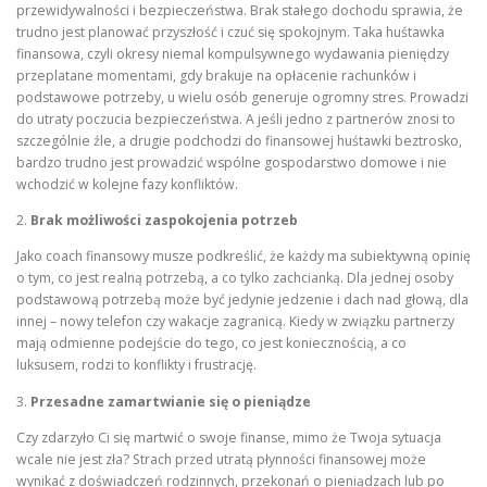
przewidywalności i bezpieczeństwa. Brak stałego dochodu sprawia, że
trudno jest planować przyszłość i czuć się spokojnym. Taka huśtawka
finansowa, czyli okresy niemal kompulsywnego wydawania pieniędzy
przeplatane momentami, gdy brakuje na opłacenie rachunków i
podstawowe potrzeby, u wielu osób generuje ogromny stres. Prowadzi
do utraty poczucia bezpieczeństwa. A jeśli jedno z partnerów znosi to
szczególnie źle, a drugie podchodzi do finansowej huśtawki beztrosko,
bardzo trudno jest prowadzić wspólne gospodarstwo domowe i nie
wchodzić w kolejne fazy konfliktów.
2.
Brak możliwości zaspokojenia potrzeb
Jako coach finansowy musze podkreślić, że każdy ma subiektywną opinię
o tym, co jest realną potrzebą, a co tylko zachcianką. Dla jednej osoby
podstawową potrzebą może być jedynie jedzenie i dach nad głową, dla
innej – nowy telefon czy wakacje zagranicą. Kiedy w związku partnerzy
mają odmienne podejście do tego, co jest koniecznością, a co
luksusem, rodzi to konflikty i frustrację.
3.
Przesadne zamartwianie się o pieniądze
Czy zdarzyło Ci się martwić o swoje finanse, mimo że Twoja sytuacja
wcale nie jest zła? Strach przed utratą płynności finansowej może
wynikać z doświadczeń rodzinnych, przekonań o pieniądzach lub po