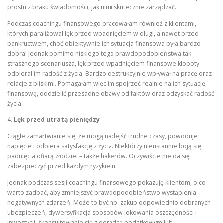
prostu z braku świadomości, jak nimi skutecznie zarządzać.
Podczas coachingu finansowego pracowałam również z klientami,
których paraliżował lęk przed wpadnięciem w długi, a nawet przed
bankructwem, choć obiektywnie ich sytuacja finansowa była bardzo
dobra! Jednak pomimo niskiego tego prawdopodobieństwa tak
strasznego scenariusza, lęk przed wpadnięciem finansowe kłopoty
odbierał im radość z życia. Bardzo destrukcyjnie wpływał na pracę oraz
relacje z bliskimi. Pomagałam więc im spojrzeć realnie na ich sytuację
finansową, oddzielić przesadne obawy od faktów oraz odzyskać radość
życia.
4.
Lęk przed utratą pieniędzy
Ciągłe zamartwianie się, że mogą nadejść trudne czasy, powoduje
napięcie i odbiera satysfakcję z życia. Niektórzy nieustannie boją się
padnięcia ofiarą złodziei – także hakerów. Oczywiście nie da się
zabezpieczyć przed każdym ryzykiem.
Jednak podczas sesji coachingu finansowego pokazuję klientom, o co
warto zadbać, aby zmniejszyć prawdopodobieństwo wystąpienia
negatywnych zdarzeń. Może to być np. zakup odpowiednio dobranych
ubezpieczeń, dywersyfikacja sposobów lokowania oszczędności i
inwestycji, skonsultowanie się z doradcą podatkowym lub