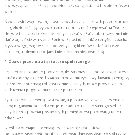
inwestycyjnym, a także z prawnikiem czy specjalistą od bezpieczeństwa
w sieci.
Nawet jeśli Twoje oszczędności są wystarczające, strach przed krachem
na giełdzie, inflacją czy zwolnieniem z pracy może wpływać na Twoje
decyzje i relacje z bliskimi. Musimy nauczyć się żyć z takim ryzykiem i nie
dać wpędzić się w histerię! Ponieważ posiadam także certyfikat coacha
kryzysowego, więc w razie potrzeby uczę klientów radzić sobie ze
stresem, trudnymi emocjami i nieuniknioną niepewnością.
5.
Obawa przed utratą statusu społecznego
Jeśli definiujesz siebie poprzez to, ile zarabiasz i co posiadasz, możesz
czuć ogromny lęk przed spadkiem poziomu życia. Wydawanie pieniędzy
na rzeczy, które mają robić wrażenie na innych, może prowadzić do
zadłużenia i pogorszenia relacji z partnerem.
Życie zgodnie z dewizą „zastaw się, a postaw się” zawsze niesienie ze
sobą negatywne konsekwencje. Ponadto ocenianie samego siebie i
innych przez pryzmat posiadanych pieniędzy jest po prostu głupie i
szkodliwe!
A jeśli Twoi znajomi oceniają Twoją wartość jako człowieka na
podstawie zasobności portfela i odpowiednio wystawnego stylu życia,