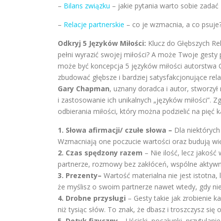
–
Bilans związku
– jakie pytania warto sobie zadać
–
Relacje partnerskie
– co je wzmacnia, a co psuje
Odkryj 5 Języków Miłości:
Klucz do Głębszych Rel
pełni wyrazić swojej miłości? A może Twoje gesty
może być koncepcja 5 języków miłości autorstwa 
zbudować głębsze i bardziej satysfakcjonujące rela
Gary Chapman
, uznany doradca i autor, stworzył
i zastosowanie ich unikalnych „języków miłości”. 
odbierania miłości, który można podzielić na pięć ka
1. Słowa afirmacji/ czułe słowa –
Dla niektórych
Wzmacniają one poczucie wartości oraz budują wi
2. Czas spędzony razem
– Nie ilość, lecz jakoś
partnerze, rozmowy bez zakłóceń, wspólne aktywn
3. Prezenty–
Wartość materialna nie jest istotna, 
że myślisz o swoim partnerze nawet wtedy, gdy ni
4. Drobne przysługi
– Gesty takie jak zrobienie
niż tysiąc słów. To znak, że dbasz i troszczysz się
5. Dotyk fizyczny
– Uściski, pocałunki, przytulan