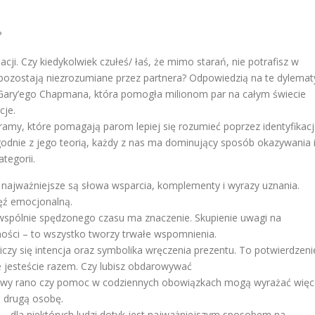
?
acji. Czy kiedykolwiek czułeś/ łaś, że mimo starań, nie potrafisz w
 pozostają niezrozumiane przez partnera? Odpowiedzią na te dylemat
Gary’ego Chapmana, która pomogła milionom par na całym świecie
cje.
 ramy, które pomagają parom lepiej się rozumieć poprzez identyfikac
Zgodnie z jego teorią, każdy z nas ma dominujący sposób okazywania 
tegorii.
 najważniejsze są słowa wsparcia, komplementy i wyrazy uznania.
ęź emocjonalną.
ć wspólnie spędzonego czasu ma znaczenie. Skupienie uwagi na
ości – to wszystko tworzy trwałe wspomnienia.
liczy się intencja oraz symbolika wręczenia prezentu. To potwierdzeni
e jesteście razem. Czy lubisz obdarowywać
 kawy rano czy pomoc w codziennych obowiązkach mogą wyrażać więc
 o drugą osobę.
ie – dla niektórych ludzi dotyk jest najważniejszym sposobem na