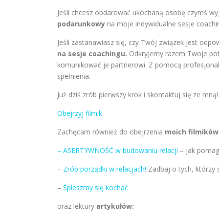
Jeśli chcesz obdarować ukochaną osobę czymś wy
podarunkowy
na moje indywidualne sesje coach
Jeśli zastanawiasz się, czy Twój związek jest odpo
na sesje coachingu.
Odkryjemy razem Twoje potr
komunikować je partnerowi. Z pomocą profesjonal
spełnienia.
Już dziś zrób pierwszy krok i skontaktuj się ze mną!
Obejrzyj filmik
Zachęcam również do obejrzenia
moich filmików
– ASERTYWNOŚĆ w budowaniu relacji
– jak poma
–
Zrób porządki w relacjach!
Zadbaj o tych, którzy 
–
Śpieszmy się kochać
oraz lektury
artykułów: