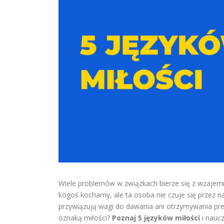
Wiele problemów w związkach bierze się z wzajemne
kogoś kochamy, ale ta osoba nie czuje się przez n
przywiązują wagi do dawania ani otrzymywania p
oznaką miłości?
Poznaj 5 języków miłości
i naucz