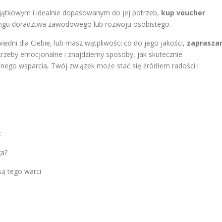
jątkowym i idealnie dopasowanym do jej potrzeb,
kup voucher
ingu doradztwa zawodowego lub rozwoju osobistego.
wiedni dla Ciebie, lub masz wątpliwości co do jego jakości,
zaprasz
zeby emocjonalne i znajdziemy sposoby, jak skutecznie
nego wsparcia, Twój związek może stać się źródłem radości i
:
ga?
są tego warci