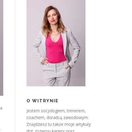
O WITRYNIE
że
Jestem socjologiem, trenerem,
coachem, doradcą zawodowym.
Znajdziesz tu także moje artykuły
.
dot. rozwoju kariery oraz