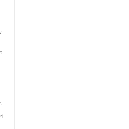
y
ję
i
e,
ej