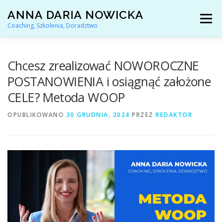
Przejdź
ANNA DARIA NOWICKA
do
Menu
treści
Coaching, Szkolenia, Doradztwo
AKTUALNOŚCI
COACHING KARIERY
Chcesz zrealizować NOWOROCZNE
POSTANOWIENIA i osiągnąć założone
CELE? Metoda WOOP
DORADZTWO ZAWODOWE
OPUBLIKOWANO
30 GRUDNIA, 2024
PRZEZ
REDAKTOR
ARTYKUŁY I YOUTUBE
REFERENCJE
O MNIE
KONTAKT