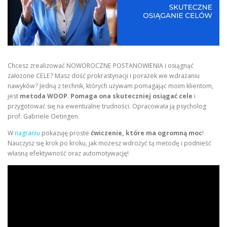
Chcesz zrealizować NOWOROCZNE POSTANOWIENIA i osiągnąć
założone CELE? Masz dość prokrastynacji i porażek we wdrażaniu
nawyków? Jedną z technik, których używam pomagając moim klientom,
jest
metoda WOOP
.
Pomaga ona skuteczniej osiągać cele
i
przygotować się na ewentualne trudności. Opracowała ją psycholog
prof. Gabriele Oetingen.
W
nagraniu
pokazuję proste
ćwiczenie, które ma ogromną moc
!
Nauczysz się krok po kroku, jak możesz wdrożyć tą metodę i podnieść
własną efektywność oraz automotywację!