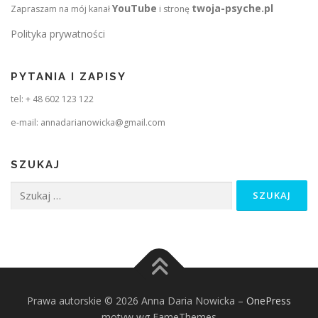
YouTube
twoja-psyche.pl
Zapraszam na mój kanał
i stronę
Polityka prywatności
PYTANIA I ZAPISY
tel: + 48 602 123 122
e-mail: annadarianowicka@gmail.com
SZUKAJ
Szukaj:
Prawa autorskie © 2026 Anna Daria Nowicka
–
OnePress
motyw wg FameThemes