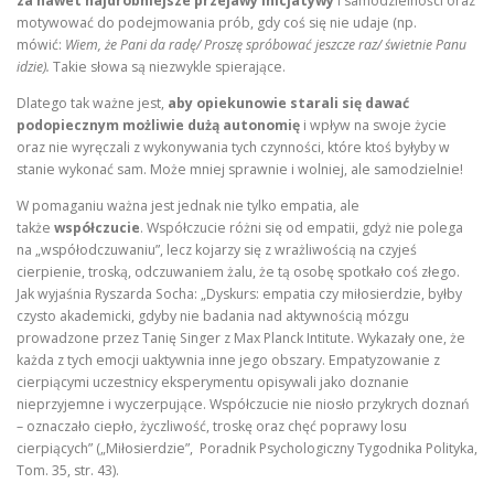
za nawet najdrobniejsze przejawy inicjatywy
i samodzielności oraz
motywować do podejmowania prób, gdy coś się nie udaje (np.
mówić:
Wiem, że Pani da radę/ Proszę spróbować jeszcze raz/ świetnie Panu
idzie).
Takie słowa są niezwykle spierające.
Dlatego tak ważne jest,
aby opiekunowie starali się dawać
podopiecznym możliwie dużą autonomię
i wpływ na swoje życie
oraz nie wyręczali z wykonywania tych czynności, które ktoś byłyby w
stanie wykonać sam. Może mniej sprawnie i wolniej, ale samodzielnie!
W pomaganiu ważna jest jednak nie tylko empatia, ale
także
współczucie
. Współczucie różni się od empatii, gdyż nie polega
na „współodczuwaniu”, lecz kojarzy się z wrażliwością na czyjeś
cierpienie, troską, odczuwaniem żalu, że tą osobę spotkało coś złego.
Jak wyjaśnia Ryszarda Socha: „Dyskurs: empatia czy miłosierdzie, byłby
czysto akademicki, gdyby nie badania nad aktywnością mózgu
prowadzone przez Tanię Singer z Max Planck Intitute. Wykazały one, że
każda z tych emocji uaktywnia inne jego obszary. Empatyzowanie z
cierpiącymi uczestnicy eksperymentu opisywali jako doznanie
nieprzyjemne i wyczerpujące. Współczucie nie niosło przykrych doznań
– oznaczało ciepło, życzliwość, troskę oraz chęć poprawy losu
cierpiących” („Miłosierdzie”, Poradnik Psychologiczny Tygodnika Polityka,
Tom. 35, str. 43).