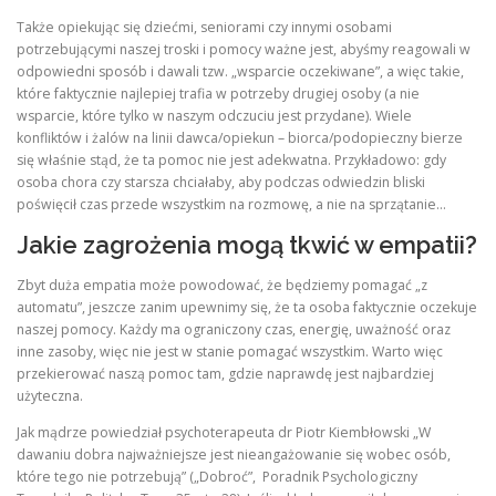
Także opiekując się dziećmi, seniorami czy innymi osobami
potrzebującymi naszej troski i pomocy ważne jest, abyśmy reagowali w
odpowiedni sposób i dawali tzw. „wsparcie oczekiwane”, a więc takie,
które faktycznie najlepiej trafia w potrzeby drugiej osoby (a nie
wsparcie, które tylko w naszym odczuciu jest przydane). Wiele
konfliktów i żalów na linii dawca/opiekun – biorca/podopieczny bierze
się właśnie stąd, że ta pomoc nie jest adekwatna. Przykładowo: gdy
osoba chora czy starsza chciałaby, aby podczas odwiedzin bliski
poświęcił czas przede wszystkim na rozmowę, a nie na sprzątanie…
Jakie zagrożenia mogą tkwić w empatii?
Zbyt duża empatia może powodować, że będziemy pomagać „z
automatu”, jeszcze zanim upewnimy się, że ta osoba faktycznie oczekuje
naszej pomocy. Każdy ma ograniczony czas, energię, uważność oraz
inne zasoby, więc nie jest w stanie pomagać wszystkim. Warto więc
przekierować naszą pomoc tam, gdzie naprawdę jest najbardziej
użyteczna.
Jak mądrze powiedział psychoterapeuta dr Piotr Kiembłowski „W
dawaniu dobra najważniejsze jest nieangażowanie się wobec osób,
które tego nie potrzebują” („Dobroć”, Poradnik Psychologiczny