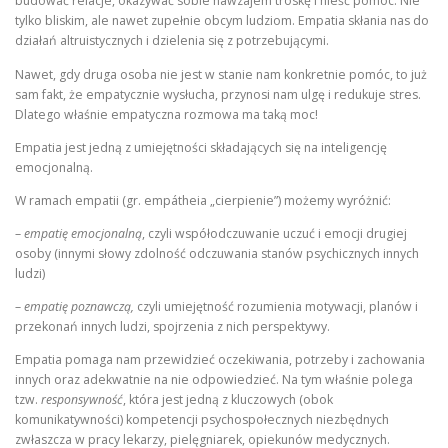
budować relacje, okazywać sobie nawzajem troskę i nieść pomoc. Nie
tylko bliskim, ale nawet zupełnie obcym ludziom. Empatia skłania nas do
działań altruistycznych i dzielenia się z potrzebującymi.
Nawet, gdy druga osoba nie jest w stanie nam konkretnie pomóc, to już
sam fakt, że empatycznie wysłucha, przynosi nam ulgę i redukuje stres.
Dlatego właśnie empatyczna rozmowa ma taką moc!
Empatia jest jedną z umiejętności składających się na inteligencję
emocjonalną.
W ramach empatii (gr. empátheia „cierpienie”) możemy wyróżnić:
–
empatię emocjonalną
, czyli współodczuwanie uczuć i emocji drugiej
osoby (innymi słowy zdolność odczuwania stanów psychicznych innych
ludzi)
–
empatię poznawczą,
czyli umiejętność rozumienia motywacji, planów i
przekonań innych ludzi, spojrzenia z nich perspektywy.
Empatia pomaga nam przewidzieć oczekiwania, potrzeby i zachowania
innych oraz adekwatnie na nie odpowiedzieć. Na tym właśnie polega
tzw.
responsywność
, która jest jedną z kluczowych (obok
komunikatywności) kompetencji psychospołecznych niezbędnych
zwłaszcza w pracy lekarzy, pielęgniarek, opiekunów medycznych.