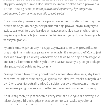
aby przy każdym punkcie dopisali w kolumnie obok to samo prawo dla
siebie – analogicznie
: ja mam prawo mieć zły nastrój/ być zmęczony/
potrzebować pomocy/ nie potrafić czegoś zrobić
.
Często niestety okazuje się, że opiekunowie nie potrafią sobie przyznać
prawa do tego, do czego bez problemu dają prawo innym. Dotyczy to
zwłaszcza właśnie osób bardzo empatycznych, altruistycznych, chętnie
wspierających innych. Jak również ludzi nieasertywnych, nie chroniących
własnych granic…
Pytam klientów, jak się z tym czują? Czy uważają, że to w porządku, że
przyznają innym większe prawa w relacjach niż samym sobie? Czy to jest
sprawiedliwe? Jakie widzą konsekwencje takiego podejścia? Następnie
analizuję z klientem każde z tych praw i zastanawiamy się, co go blokuje,
aby przyzwalać sobie na to, co innym.
Pracujemy nad taką zmianą przekonań i schematów działania, aby klient
zachował te szlachetne cnoty jak życzliwość, altruizm, troska o innych, ale
by równocześnie potrafił zadbać o sobie i zdrową równowagę między
dawaniem, przyjmowaniem i zadbaniem również o własne potrzeby.
Na dłuższą metę to jest znacznie korzystniejsze nie tylko dla dawcy, ale
także dla jego bliskich, gdyż znacząco zmniejsza ryzyko wypalenia