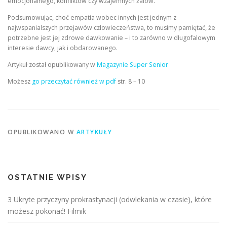
emocjonalnego, konfliktów czy wzajemnych żalów.
Podsumowując, choć empatia wobec innych jest jednym z
najwspanialszych przejawów człowieczeństwa, to musimy pamiętać, że
potrzebne jest jej zdrowe dawkowanie – i to zarówno w długofalowym
interesie dawcy, jak i obdarowanego.
Artykuł został opublikowany w
Magazynie Super Senior
Możesz
go przeczytać również w pdf
str. 8 – 10
OPUBLIKOWANO W
ARTYKUŁY
OSTATNIE WPISY
3 Ukryte przyczyny prokrastynacji (odwlekania w czasie), które
możesz pokonać! Filmik