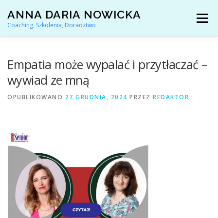
Przejdź
ANNA DARIA NOWICKA
do
Menu
treści
Coaching, Szkolenia, Doradztwo
AKTUALNOŚCI
COACHING KARIERY
Empatia może wypalać i przytłaczać –
wywiad ze mną
DORADZTWO ZAWODOWE
OPUBLIKOWANO
27 GRUDNIA, 2024
PRZEZ
REDAKTOR
ARTYKUŁY I YOUTUBE
REFERENCJE
O MNIE
KONTAKT