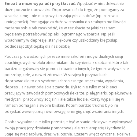
Empatia może wypalać i przytłaczać
. Wpędzać w nieadekwatnie
duże poczucie obowiązku. Doprowadzać do tego, że pomagamy za
wszelką cenę – nie mając wystarczających zasobów (np. zdrowia,
umiejętności). Pomagając za dużo w stosunku do realnych możliwości
możemy sobie tak zaszkodzić, że w rezultacie za jakiś czas sami
będziemy potrzebować opieki i ogromnego wsparcia. Np. jeśli
wpadniemy w depresję, stany lękowe czy uszkodzimy kręgosłup,
podnosząc zbyt ciężką dla nas osobę.
Podczas prowadzonych przeze mnie szkoleń i indywidualnych sesji
coachingowych wielokrotnie miałam do czynienia z osobami, które tak
bardzo angażowały się pomoc i dbanie o innych, że ignorowały własne
potrzeby, cele, a nawet zdrowie. W skrajnych przypadkach
doprowadziło to do syndromu chronicznego zmęczenia, wypalenia,
depresji, a nawet odejścia z zawodu. Byli to nie tylko moi klienci
pracujący w zawodach pomocowych (lekarze, pielęgniarki, opiekunowie
medyczni, pracownicy socjalni), ale także ludzie, którzy wypalili się w
ramach pomagania swoim bliskim. Potem bardzo trudno było im
odzyskać wewnętrzną równowagę, energię, chęć wspierania innych.
Osoba wypalona nie tylko przestaje być w stanie efektywnie wykonywać
swoją pracę (czy działania pomocowe), ale traci empatię i życzliwość.
Staje się niecierpliwa, drażliwa, oschła. Czasem wręcz cyniczna, złośliwa,