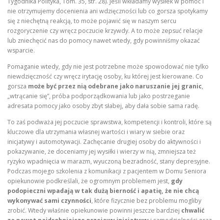
Tygodnika Polityka, Tom. 35, str. 28). Jeśli wkładamy wysiłek w pomoc i
nie otrzymujemy docenienia ani wdzięczności lub co gorsza spotykamy
się z niechętną reakcją, to może pojawić się w naszym sercu
rozgoryczenie czy wręcz poczucie krzywdy. A to może zepsuć relacje
lub zniechęcić nas do pomocy nawet wtedy, gdy powinniśmy okazać
wsparcie.
Pomaganie wtedy, gdy nie jest potrzebne może spowodować nie tylko
niewdzięczność czy wręcz irytację osoby, ku której jest kierowane. Co
gorsza
może być przez nią odebrane jako naruszanie jej granic
,
„wtrącanie się”, próba podporządkowania lub jako postrzeganie
adresata pomocy jako osoby zbyt słabej, aby dała sobie sama radę.
To zaś podważa jej poczucie sprawstwa, kompetencji i kontroli, które są
kluczowe dla utrzymania własnej wartości i wiary w siebie oraz
inicjatywy i automotywacji. Zachęcanie drugiej osoby do aktywności i
pokazywanie, że doceniamy jej wysiłki i wierzy w nią, zmniejsza też
ryzyko wpadnięcia w marazm, wyuczoną bezradność, stany depresyjne.
Podczas mojego szkolenia z komunikacji z pacjentem w Domu Seniora
opiekunowie podkreślali, że ogromnym problemem jest,
gdy
podopieczni wpadają w tak dużą bierność i apatię, że nie chcą
wykonywać sami czynności
, które fizycznie bez problemu mogliby
zrobić. Wtedy właśnie opiekunowie powinni jeszcze bardziej
chwalić