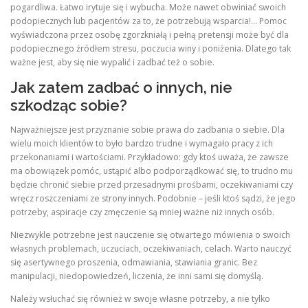
pogardliwa. Łatwo irytuje się i wybucha. Może nawet obwiniać swoich
podopiecznych lub pacjentów za to, że potrzebują wsparcia!… Pomoc
wyświadczona przez osobę zgorzkniałą i pełną pretensji może być dla
podopiecznego źródłem stresu, poczucia winy i poniżenia. Dlatego tak
ważne jest, aby się nie wypalić i zadbać też o sobie.
Jak zatem zadbać o innych, nie
szkodząc sobie?
Najważniejsze jest przyznanie sobie prawa do zadbania o siebie. Dla
wielu moich klientów to było bardzo trudne i wymagało pracy z ich
przekonaniami i wartościami. Przykładowo: gdy ktoś uważa, że zawsze
ma obowiązek pomóc, ustąpić albo podporządkować się, to trudno mu
będzie chronić siebie przed przesadnymi prośbami, oczekiwaniami czy
wręcz roszczeniami ze strony innych. Podobnie – jeśli ktoś sądzi, że jego
potrzeby, aspiracje czy zmęczenie są mniej ważne niż innych osób.
Niezwykle potrzebne jest nauczenie się otwartego mówienia o swoich
własnych problemach, uczuciach, oczekiwaniach, celach. Warto nauczyć
się asertywnego proszenia, odmawiania, stawiania granic. Bez
manipulacji, niedopowiedzeń, liczenia, że inni sami się domyślą.
Należy wsłuchać się również w swoje własne potrzeby, a nie tylko