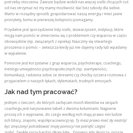
potrzeby otoczenia. Zawsze będzie wokół nas więcej osób chcących coś
od nas otrzymać niż my mamy możliwość dać bez szkody dla siebie.
Warto w rozsądny sposób gospodarować naszą energią i mieć jasne
priorytety, komu w pierwszej kolejności pomagamy.
Przydatne jest sporządzenie listy osób, stowarzyszeń, instytucji, które
mogą nam pomóc w zmierzeniu się z problemem czy wsparciu w części
obowiązków (np. związanych z opieką). Nauczmy się otwartego
proszenia o pomoc – zwłaszcza kiedy już nie dajemy rady lub wpadamy
w wypalenie.
Pomocne jest korzystanie z grup wsparcia, psychoterapii, coachingu,
treningu umiejętności psychospołecznych (np. asertywności,
komunikacji, radzenia sobie ze stresem) czy choćby szczera rozmowa z
przyjacielem o naszych lękach, dylematach, trudnych emocjach.
Jak nad tym pracować?
Jednym z ćwiczeń, do których zachęcam moich klientów na sesjach
coachingu jest narysowanie tabeli z dwoma kolumnami. Najpierw
proszę ich o wypisanie, do czego według nich mają prawo inni ludzie
(ich bliscy, znajomi, współpracownicy) np.
Ty masz prawo mieć zły nastrój/
być zmęczony/ potrzebować mojej pomocy/ nie potrafić czegoś
zrobić.
Zwykle piszą bardzo długą listę… Dopiero gdy skończą, proszę,