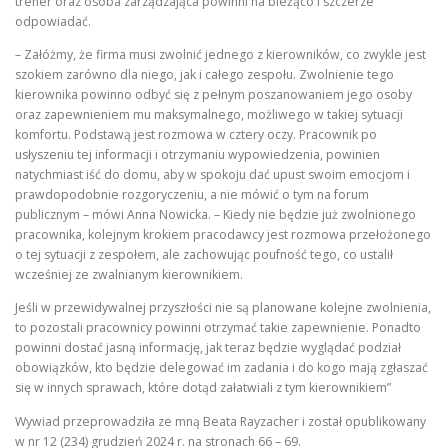
trener oraz osoba zarządzająca powinni na bieżąco i szczerze
odpowiadać.
– Załóżmy, że firma musi zwolnić jednego z kierowników, co zwykle jest
szokiem zarówno dla niego, jak i całego zespołu. Zwolnienie tego
kierownika powinno odbyć się z pełnym poszanowaniem jego osoby
oraz zapewnieniem mu maksymalnego, możliwego w takiej sytuacji
komfortu. Podstawą jest rozmowa w cztery oczy. Pracownik po
usłyszeniu tej informacji i otrzymaniu wypowiedzenia, powinien
natychmiast iść do domu, aby w spokoju dać upust swoim emocjom i
prawdopodobnie rozgoryczeniu, a nie mówić o tym na forum
publicznym – mówi Anna Nowicka. – Kiedy nie będzie już zwolnionego
pracownika, kolejnym krokiem pracodawcy jest rozmowa przełożonego
o tej sytuacji z zespołem, ale zachowując poufność tego, co ustalił
wcześniej ze zwalnianym kierownikiem.
Jeśli w przewidywalnej przyszłości nie są planowane kolejne zwolnienia,
to pozostali pracownicy powinni otrzymać takie zapewnienie. Ponadto
powinni dostać jasną informację, jak teraz będzie wyglądać podział
obowiązków, kto będzie delegować im zadania i do kogo mają zgłaszać
się w innych sprawach, które dotąd załatwiali z tym kierownikiem”
Wywiad przeprowadziła ze mną Beata Rayzacher i został opublikowany
w nr 12 (234) grudzień 2024 r. na stronach 66 – 69.