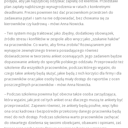
podjęła, aby jak najszybciej odzyskać zapłatę od klientów. Przedstawi
plan zapłaty najbliższego wynagrodzenia w ratach z konkretnymi
deadlinami. Prezes powinien też dać pracownikom przestrzeń do
zadawania pytań i sam na nie odpowiadać, bez chowania się za
kierowników czy kadrową – mówi Anna Nowicka.
– Ten system mogą traktować jako zbędny, dodatkowy obowiązek,
źródło stresu i konfliktów w zespole albo wręcz jako „szukanie haków”
na pracowników. Co warto, aby firma zrobiła? Rozwiązaniem jest
wynajęcie zewnętrznego trenera posiadającego również
doświadczenie w tworzeniu ankiet oceniających. Jego zadaniem będzie
dopasowanie ankiety do specyfiki polskiego oddziału. Przeprowadzi też
szkolenie dla wszystkich pracowników, podczas którego wyjaśni, do
czego takie ankiety będą służyć, jakie będą z nich korzyści dla firmy i dla
pracowników oraz jakie osoby będą miały dostęp do raportów z ocen
poszczególnych pracowników – mówi Anna Nowicka.
– Podczas szkolenia powinna być obecna także osoba zarządzająca,
która wyjaśni, jaki jest cel tych ankiet oraz dlaczego muszą te ankiety być
przeprowadzić. Zapewni również, że ankiety będą poufne, więc tylko
ona oraz kadrowa i bezpośredni przełożony danego pracownika będą
mieć do nich dostęp. Podczas szkolenia warto pracowników zachęcać
do otwartego dzielenia się swoimi obiekcjami, obawami i opiniami, zaś