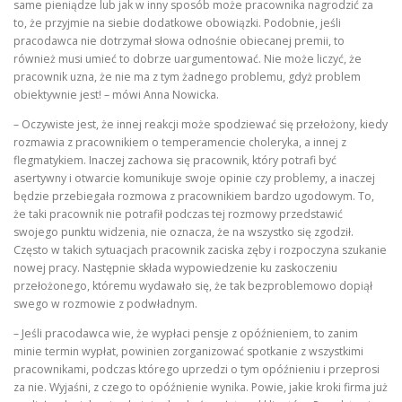
same pieniądze lub jak w inny sposób może pracownika nagrodzić za
to, że przyjmie na siebie dodatkowe obowiązki. Podobnie, jeśli
pracodawca nie dotrzymał słowa odnośnie obiecanej premii, to
również musi umieć to dobrze uargumentować. Nie może liczyć, że
pracownik uzna, że nie ma z tym żadnego problemu, gdyż problem
obiektywnie jest! – mówi Anna Nowicka.
– Oczywiste jest, że innej reakcji może spodziewać się przełożony, kiedy
rozmawia z pracownikiem o temperamencie choleryka, a innej z
flegmatykiem. Inaczej zachowa się pracownik, który potrafi być
asertywny i otwarcie komunikuje swoje opinie czy problemy, a inaczej
będzie przebiegała rozmowa z pracownikiem bardzo ugodowym. To,
że taki pracownik nie potrafił podczas tej rozmowy przedstawić
swojego punktu widzenia, nie oznacza, że na wszystko się zgodził.
Często w takich sytuacjach pracownik zaciska zęby i rozpoczyna szukanie
nowej pracy. Następnie składa wypowiedzenie ku zaskoczeniu
przełożonego, któremu wydawało się, że tak bezproblemowo dopiął
swego w rozmowie z podwładnym.
– Jeśli pracodawca wie, że wypłaci pensje z opóźnieniem, to zanim
minie termin wypłat, powinien zorganizować spotkanie z wszystkimi
pracownikami, podczas którego uprzedzi o tym opóźnieniu i przeprosi
za nie. Wyjaśni, z czego to opóźnienie wynika. Powie, jakie kroki firma już