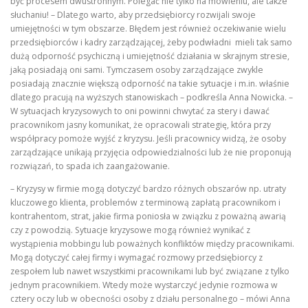
być procesem dwustronnym. Polegać nie tylko na mówieniu, ale także
słuchaniu! – Dlatego warto, aby przedsiębiorcy rozwijali swoje
umiejętności w tym obszarze. Błędem jest również oczekiwanie wielu
przedsiębiorców i kadry zarządzającej, żeby podwładni mieli tak samo
dużą odporność psychiczną i umiejętność działania w skrajnym stresie,
jaką posiadają oni sami. Tymczasem osoby zarządzające zwykle
posiadają znacznie większą odporność na takie sytuacje i m.in. właśnie
dlatego pracują na wyższych stanowiskach – podkreśla Anna Nowicka. –
W sytuacjach kryzysowych to oni powinni chwytać za stery i dawać
pracownikom jasny komunikat, że opracowali strategię, która przy
współpracy pomoże wyjść z kryzysu. Jeśli pracownicy widzą, że osoby
zarządzające unikają przyjęcia odpowiedzialności lub że nie proponują
rozwiązań, to spada ich zaangażowanie.
– Kryzysy w firmie mogą dotyczyć bardzo różnych obszarów np. utraty
kluczowego klienta, problemów z terminową zapłatą pracownikom i
kontrahentom, strat, jakie firma poniosła w związku z poważną awarią
czy z powodzią. Sytuacje kryzysowe mogą również wynikać z
wystąpienia mobbingu lub poważnych konfliktów między pracownikami.
Mogą dotyczyć całej firmy i wymagać rozmowy przedsiębiorcy z
zespołem lub nawet wszystkimi pracownikami lub być związane z tylko
jednym pracownikiem. Wtedy może wystarczyć jedynie rozmowa w
cztery oczy lub w obecności osoby z działu personalnego – mówi Anna