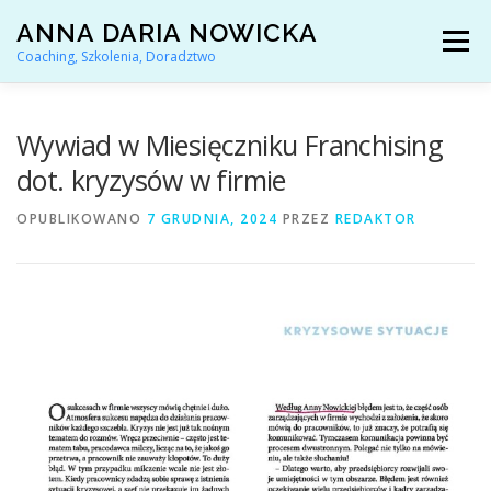
Przejdź
ANNA DARIA NOWICKA
do
Menu
treści
Coaching, Szkolenia, Doradztwo
AKTUALNOŚCI
COACHING KARIERY
Wywiad w Miesięczniku Franchising
dot. kryzysów w firmie
DORADZTWO ZAWODOWE
OPUBLIKOWANO
7 GRUDNIA, 2024
PRZEZ
REDAKTOR
ARTYKUŁY I YOUTUBE
REFERENCJE
O MNIE
KONTAKT