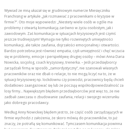
Wywiad ze mną ukazał się w grudniowym numerze Miesięczniku
Franchising w artykule „Jak rozmawiać z pracownikami o kryzysie w
firmie?”. Oto moje wypowiedzi: „Niestety wiele osób w ogóle ma
problemy z otwartą komunikacją zarówno w życiu osobistym, jak i
zawodowym. Zaś komunikacja w sytuacjach kryzysowych jest czymś
jeszcze trudniejszym! Wymaga nie tylko rozwiniętych umiejętności
komunikacji, ale także zaufania, dojrzałości emocjonalnej i otwartości.
Bardzo potrzebna jest również empatia, czyli umiejętność i chęć wczucia
się w problemy, emocje i perspektywę drugiej osoby – mówi Anna Daria
Nowicka, socjolog, coach kryzysowy, trenerka. – Jeśli przedsiębiorcy
zarządzali firmą w sposób „zamordystyczny”, nie szanowali własnych
pracowników oraz nie dbali o relacje, to nie mogą liczyć na to, że w
sytuacji kryzysowej np. lockdownu czy powodzi, pracownicy będą chcieli
dodatkowo zaangażować się lub że poczują współodpowiedzialność za
losy firmy… Największym błędem przedsiębiorców jest więc to, że nie
zadbali zawczasu o zbudowanie zaufania, relacji i swojego wizerunku
jako dobrego pracodawcy.
Według Anny Nowickiej błędem jest to, że część osób zarządzających w
firmie wychodzi z założenia, że skoro mówią do pracowników, to już
znaczy, że potrafią się komunikować. Tymczasem komunikacja powinna