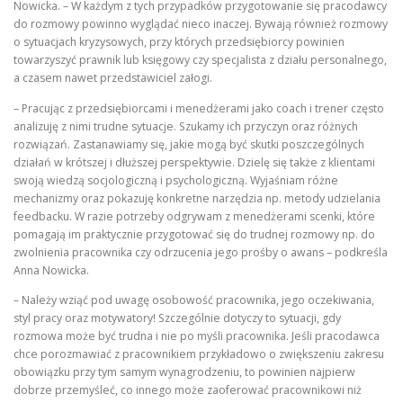
Nowicka. – W każdym z tych przypadków przygotowanie się pracodawcy
do rozmowy powinno wyglądać nieco inaczej. Bywają również rozmowy
o sytuacjach kryzysowych, przy których przedsiębiorcy powinien
towarzyszyć prawnik lub księgowy czy specjalista z działu personalnego,
a czasem nawet przedstawiciel załogi.
– Pracując z przedsiębiorcami i menedżerami jako coach i trener często
analizuję z nimi trudne sytuacje. Szukamy ich przyczyn oraz różnych
rozwiązań. Zastanawiamy się, jakie mogą być skutki poszczególnych
działań w krótszej i dłuższej perspektywie. Dzielę się także z klientami
swoją wiedzą socjologiczną i psychologiczną. Wyjaśniam różne
mechanizmy oraz pokazuję konkretne narzędzia np. metody udzielania
feedbacku. W razie potrzeby odgrywam z menedżerami scenki, które
pomagają im praktycznie przygotować się do trudnej rozmowy np. do
zwolnienia pracownika czy odrzucenia jego prośby o awans – podkreśla
Anna Nowicka.
– Należy wziąć pod uwagę osobowość pracownika, jego oczekiwania,
styl pracy oraz motywatory! Szczególnie dotyczy to sytuacji, gdy
rozmowa może być trudna i nie po myśli pracownika. Jeśli pracodawca
chce porozmawiać z pracownikiem przykładowo o zwiększeniu zakresu
obowiązku przy tym samym wynagrodzeniu, to powinien najpierw
dobrze przemyśleć, co innego może zaoferować pracownikowi niż