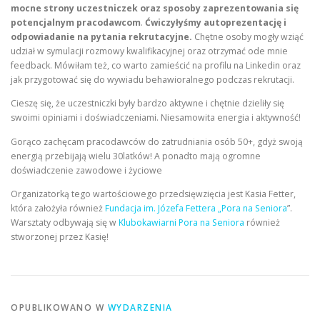
mocne strony uczestniczek oraz sposoby zaprezentowania się
potencjalnym pracodawcom
.
Ćwiczyłyśmy autoprezentację i
odpowiadanie na pytania rekrutacyjne.
Chętne osoby mogły wziąć
udział w symulacji rozmowy kwalifikacyjnej oraz otrzymać ode mnie
feedback. Mówiłam też, co warto zamieścić na profilu na Linkedin oraz
jak przygotować się do wywiadu behawioralnego podczas rekrutacji.
Cieszę się, że uczestniczki były bardzo aktywne i chętnie dzieliły się
swoimi opiniami i doświadczeniami. Niesamowita energia i aktywność!
Gorąco zachęcam pracodawców do zatrudniania osób 50+, gdyż swoją
energią przebijają wielu 30latków! A ponadto mają ogromne
doświadczenie zawodowe i życiowe
Organizatorką tego wartościowego przedsięwzięcia jest Kasia Fetter,
która założyła również
Fundacja im. Józefa Fettera „Pora na Seniora
”.
Warsztaty odbywają się w
Klubokawiarni Pora na Seniora
również
stworzonej przez Kasię!
OPUBLIKOWANO W
WYDARZENIA