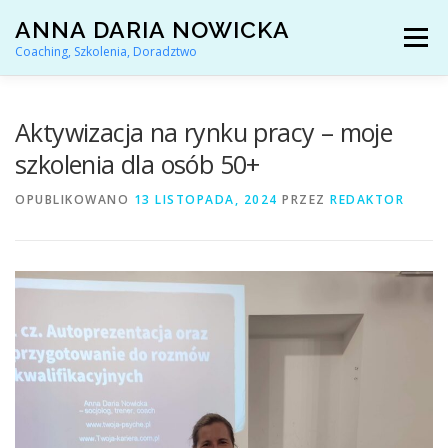
Przejdź
ANNA DARIA NOWICKA
do
Menu
treści
Coaching, Szkolenia, Doradztwo
AKTUALNOŚCI
COACHING KARIERY
Aktywizacja na rynku pracy – moje
szkolenia dla osób 50+
DORADZTWO ZAWODOWE
OPUBLIKOWANO
13 LISTOPADA, 2024
PRZEZ
REDAKTOR
ARTYKUŁY I YOUTUBE
REFERENCJE
O MNIE
KONTAKT