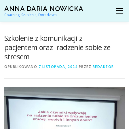
Przejdź
ANNA DARIA NOWICKA
do
Menu
treści
Coaching, Szkolenia, Doradztwo
AKTUALNOŚCI
COACHING KARIERY
Szkolenie z komunikacji z
pacjentem oraz radzenie sobie ze
stresem
DORADZTWO ZAWODOWE
OPUBLIKOWANO
7 LISTOPADA, 2024
PRZEZ
REDAKTOR
ARTYKUŁY I YOUTUBE
REFERENCJE
O MNIE
KONTAKT