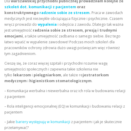
Dla
warszawskiej przychodni publicznej prowadziłam kolejne ze
szkoleń dot. komunikacji z pacjentem
oraz
konstruktywnego
radzenie sobie ze stresem
.
Praca w zawodach
medycznych jest niezwykle obciążająca fizycznie i psychicznie. Czasem
wręcz prowadzi do
wypalenia
i odejścia z zawodu. Dlatego tak ważna
jest umiejętność
radzenia sobie ze stresem, presją i trudnymi
emocjami
, a także umiejętność zadbania o samego siebie. Bez tego
łatwo wpaść w wypalenie zawodowe! Podczas moich szkoleń dla
pracowników ochrony zdrowia dużo uwagi poświęcam więc również
tym zagadnieniom.
Cieszę się, że coraz więcej szpitali i przychodni rozumie wagę
umiejętności społecznych i zapewnia takie szkolenia nie
tylko
lekarzom
i
pielęgniarkom
, ale także re
jestratorkom
medycznym
i
higienistkom stomatologicznym
.
– Komunikacja werbalna i niewerbalna oraz ich rola w budowaniu relacji
z pacjentem
– Rola inteligencji emocjonalnej (EQ) w komunikacji i budowaniu relacji z
pacjentem
– Jakie
bariery występują w komunikacji
z pacjentem i jak je skutecznie
przełamywać?