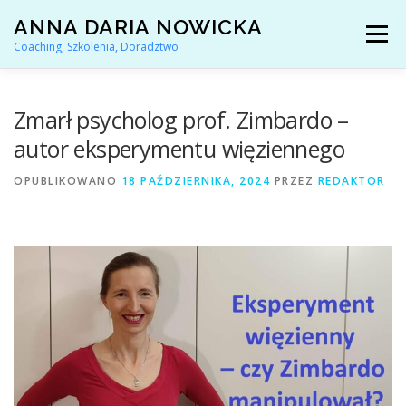
Przejdź
ANNA DARIA NOWICKA
do
Menu
treści
Coaching, Szkolenia, Doradztwo
AKTUALNOŚCI
COACHING KARIERY
Zmarł psycholog prof. Zimbardo –
autor eksperymentu więziennego
DORADZTWO ZAWODOWE
OPUBLIKOWANO
18 PAŹDZIERNIKA, 2024
PRZEZ
REDAKTOR
ARTYKUŁY I YOUTUBE
REFERENCJE
O MNIE
KONTAKT