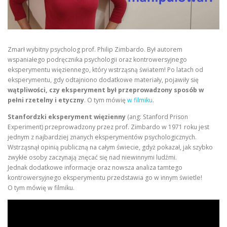
Zmarł wybitny psycholog prof. Philip Zimbardo. Był autorem
wspaniałego podręcznika psychologii oraz kontrowersyjnego
eksperymentu więziennego, który wstrząsną światem! Po latach od
eksperymentu, gdy odtajniono dodatkowe materiały, pojawiły się
wątpliwości, czy eksperyment był przeprowadzony sposób w
pełni rzetelny i etyczny
. O tym mówię
w filmiku
.
Stanfordzki eksperyment więzienny
(ang: Stanford Prison
Experiment) przeprowadzony przez prof. Zimbardo w 1971 roku jest
jednym z najbardziej znanych eksperymentów psychologicznych.
Wstrząsnął opinią publiczną na całym świecie, gdyż pokazał, jak szybko
zwykłe osoby zaczynają znęcać się nad niewinnymi ludźmi.
Jednak dodatkowe informacje oraz nowsza analiza tamtego
kontrowersyjnego eksperymentu przedstawia go w innym świetle!
O tym mówię w filmiku.