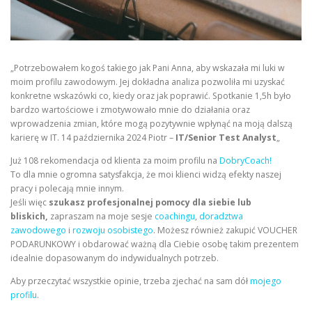
„Potrzebowałem kogoś takiego jak Pani Anna, aby wskazała mi luki w
moim profilu zawodowym. Jej dokładna analiza pozwoliła mi uzyskać
konkretne wskazówki co, kiedy oraz jak poprawić. Spotkanie 1,5h było
bardzo wartościowe i zmotywowało mnie do działania oraz
wprowadzenia zmian, które mogą pozytywnie wpłynąć na moją dalszą
karierę w IT. 14 października 2024 Piotr –
IT/Senior Test Analyst
„
Już 108 rekomendacja od klienta za moim profilu na
DobryCoach!
To dla mnie ogromna satysfakcja, że moi klienci widzą efekty naszej
pracy i polecają mnie innym.
Jeśli więc
szukasz profesjonalnej pomocy dla siebie lub
bliskich,
zapraszam na moje sesje
coachingu
,
doradztwa
zawodowego
i
rozwoju osobistego
. Możesz również zakupić VOUCHER
PODARUNKOWY i obdarować ważną dla Ciebie osobę takim prezentem
idealnie dopasowanym do indywidualnych potrzeb.
Aby przeczytać wszystkie opinie, trzeba zjechać na sam dół
mojego
profilu
.