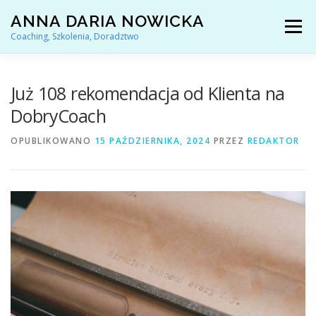
Przejdź
ANNA DARIA NOWICKA
do
Menu
treści
Coaching, Szkolenia, Doradztwo
AKTUALNOŚCI
COACHING KARIERY
Już 108 rekomendacja od Klienta na
DobryCoach
DORADZTWO ZAWODOWE
OPUBLIKOWANO
15 PAŹDZIERNIKA, 2024
PRZEZ
REDAKTOR
ARTYKUŁY I YOUTUBE
REFERENCJE
O MNIE
KONTAKT