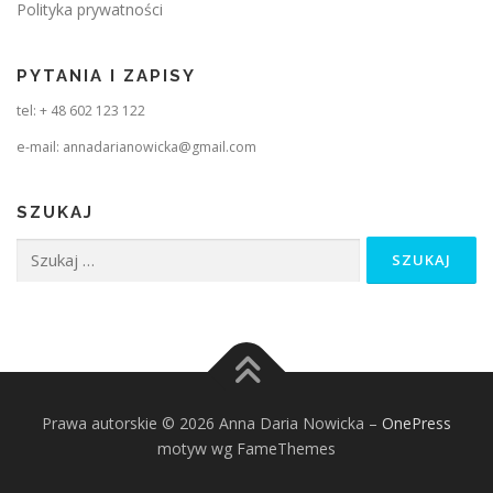
Polityka prywatności
PYTANIA I ZAPISY
tel: + 48 602 123 122
e-mail: annadarianowicka@gmail.com
SZUKAJ
Szukaj:
Prawa autorskie © 2026 Anna Daria Nowicka
–
OnePress
motyw wg FameThemes