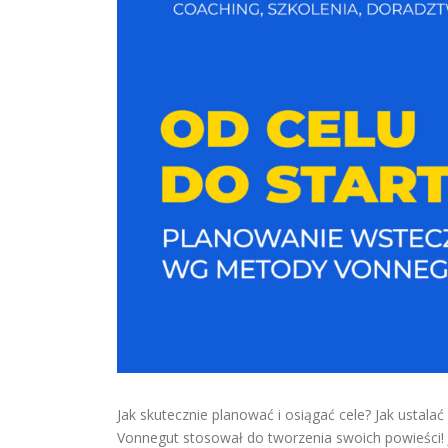
Jak skutecznie planować i osiągać cele? Jak ustalać
Vonnegut stosował do tworzenia swoich powieści! J