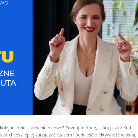
 kolejne kroki i kamienie milowe? Poznaj metodę, którą pisarz Kurt
eśli chcesz lepiej zarządzać czasem i podnieść efektywność własną,