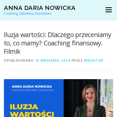
Przejdź
ANNA DARIA NOWICKA
do
Menu
treści
Coaching, Szkolenia, Doradztwo
AKTUALNOŚCI
COACHING KARIERY
Iluzja wartości: Dlaczego przeceniamy
to, co mamy? Coaching finansowy.
Filmik
DORADZTWO ZAWODOWE
OPUBLIKOWANO
10 WRZEŚNIA, 2024
PRZEZ
REDAKTOR
ARTYKUŁY I YOUTUBE
REFERENCJE
O MNIE
KONTAKT