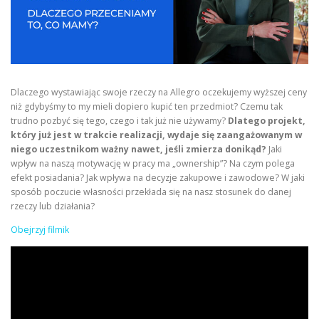
Dlaczego wystawiając swoje rzeczy na Allegro oczekujemy wyższej ceny
niż gdybyśmy to my mieli dopiero kupić ten przedmiot? Czemu tak
trudno pozbyć się tego, czego i tak już nie używamy?
Dlatego projekt,
który już jest w trakcie realizacji, wydaje się zaangażowanym w
niego uczestnikom ważny nawet, jeśli zmierza donikąd?
Jaki
wpływ na naszą motywację w pracy ma „ownership”? Na czym polega
efekt posiadania? Jak wpływa na decyzje zakupowe i zawodowe? W jaki
sposób poczucie własności przekłada się na nasz stosunek do danej
rzeczy lub działania?
Obejrzyj filmik