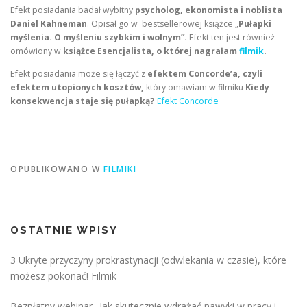
Efekt posiadania badał wybitny
psycholog, ekonomista i noblista
Daniel Kahneman
. Opisał go w bestsellerowej książce „
Pułapki
myślenia. O myśleniu szybkim i wolnym”.
Efekt ten jest również
omówiony w
książce Esencjalista, o której nagrałam
filmik
.
Efekt posiadania może się łączyć z
efektem Concorde’a, czyli
efektem utopionych kosztów,
który omawiam w filmiku
Kiedy
konsekwencja staje się pułapką?
Efekt Concorde
OPUBLIKOWANO W
FILMIKI
OSTATNIE WPISY
3 Ukryte przyczyny prokrastynacji (odwlekania w czasie), które
możesz pokonać! Filmik
Bezpłatny webinar „Jak skutecznie wdrażać nawyki w pracy i