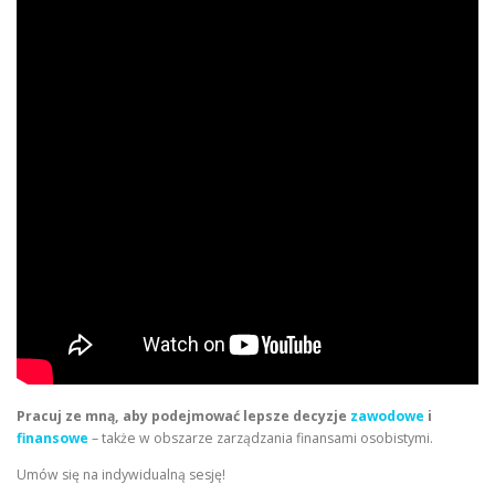
Pracuj ze mną, aby podejmować lepsze decyzje
zawodowe
i
finansowe
– także w obszarze zarządzania finansami osobistymi.
Umów się na indywidualną sesję!