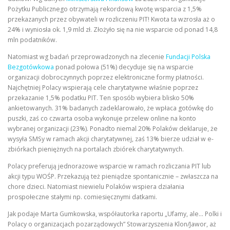
Pożytku Publicznego otrzymają rekordową kwotę wsparcia z 1,5%
przekazanych przez obywateli w rozliczeniu PIT! Kwota ta wzrosła aż o
24% i wyniosła ok. 1,9 mld zł. Złożyło się na nie wsparcie od ponad 14,8
mln podatników.
Natomiast wg badań przeprowadzonych na zlecenie
Fundacji Polska
Bezgotówkowa
ponad połowa (51%) decyduje się na wsparcie
organizacji dobroczynnych poprzez elektroniczne formy płatności.
Najchętniej Polacy wspierają cele charytatywne właśnie poprzez
przekazanie 1,5% podatku PIT. Ten sposób wybiera blisko 50%
ankietowanych. 31% badanych zadeklarowało, że wpłaca gotówkę do
puszki, zaś co czwarta osoba wykonuje przelew online na konto
wybranej organizacji (23%). Ponadto niemal 20% Polaków deklaruje, że
wysyła SMSy w ramach akcji charytatywnej, zaś 13% bierze udział w e-
zbiórkach pieniężnych na portalach zbiórek charytatywnych.
Polacy preferują jednorazowe wsparcie w ramach rozliczania PIT lub
akcji typu WOŚP. Przekazują też pieniądze spontanicznie – zwłaszcza na
chore dzieci. Natomiast niewielu Polaków wspiera działania
prospołeczne stałymi np. comiesięcznymi datkami.
Jak podaje Marta Gumkowska, współautorka raportu „Ufamy, ale… Polki i
Polacy o organizacjach pozarządowych” Stowarzyszenia Klon/Jawor, aż