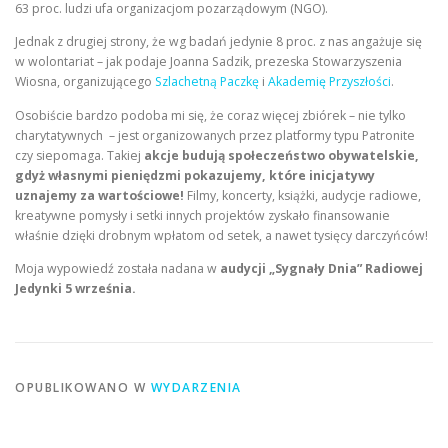
63 proc. ludzi ufa organizacjom pozarządowym (NGO).
Jednak z drugiej strony, że wg badań jedynie 8 proc. z nas angażuje się
w wolontariat – jak podaje Joanna Sadzik, prezeska Stowarzyszenia
Wiosna, organizującego
Szlachetną Paczkę
i
Akademię Przyszłości
.
Osobiście bardzo podoba mi się, że coraz więcej zbiórek – nie tylko
charytatywnych – jest organizowanych przez platformy typu Patronite
czy siepomaga. Takiej
akcje budują społeczeństwo obywatelskie,
gdyż własnymi pieniędzmi pokazujemy, które inicjatywy
uznajemy za wartościowe!
Filmy, koncerty, książki, audycje radiowe,
kreatywne pomysły i setki innych projektów zyskało finansowanie
właśnie dzięki drobnym wpłatom od setek, a nawet tysięcy darczyńców!
Moja wypowiedź została nadana w
audycji „Sygnały Dnia” Radiowej
Jedynki 5 września.
OPUBLIKOWANO W
WYDARZENIA