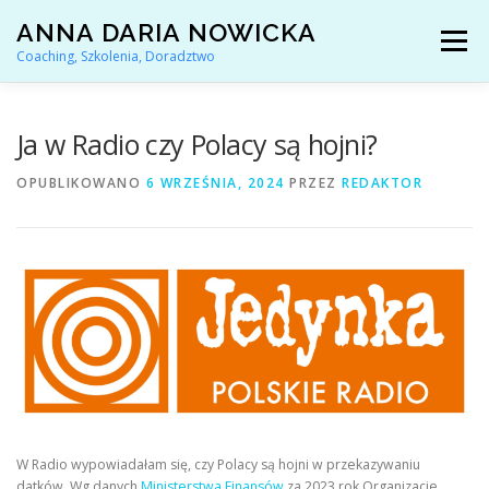
Przejdź
ANNA DARIA NOWICKA
do
Menu
treści
Coaching, Szkolenia, Doradztwo
AKTUALNOŚCI
COACHING KARIERY
Ja w Radio czy Polacy są hojni?
OPUBLIKOWANO
6 WRZEŚNIA, 2024
PRZEZ
REDAKTOR
DORADZTWO ZAWODOWE
ARTYKUŁY I YOUTUBE
REFERENCJE
O MNIE
KONTAKT
W Radio wypowiadałam się, czy Polacy są hojni w przekazywaniu
datków. Wg danych
Ministerstwa Finansów
za 2023 rok Organizacje