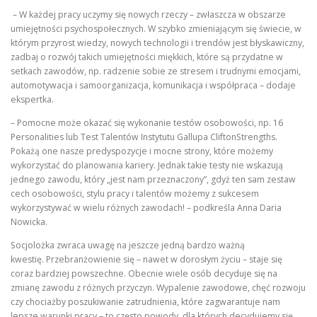
– W każdej pracy uczymy się nowych rzeczy – zwłaszcza w obszarze
umiejętności psychospołecznych. W szybko zmieniającym się świecie, w
którym przyrost wiedzy, nowych technologii i trendów jest błyskawiczny,
zadbaj o rozwój takich umiejętności miękkich, które są przydatne w
setkach zawodów, np. radzenie sobie ze stresem i trudnymi emocjami,
automotywacja i samoorganizacja, komunikacja i współpraca – dodaje
ekspertka.
– Pomocne może okazać się wykonanie testów osobowości, np. 16
Personalities lub Test Talentów Instytutu Gallupa CliftonStrengths.
Pokażą one nasze predyspozycje i mocne strony, które możemy
wykorzystać do planowania kariery. Jednak takie testy nie wskazują
jednego zawodu, który „jest nam przeznaczony”, gdyż ten sam zestaw
cech osobowości, stylu pracy i talentów możemy z sukcesem
wykorzystywać w wielu różnych zawodach! – podkreśla Anna Daria
Nowicka.
Socjolożka zwraca uwagę na jeszcze jedną bardzo ważną
kwestię. Przebranżowienie się – nawet w dorosłym życiu – staje się
coraz bardziej powszechne. Obecnie wiele osób decyduje się na
zmianę zawodu z różnych przyczyn. Wypalenie zawodowe, chęć rozwoju
czy chociażby poszukiwanie zatrudnienia, które zagwarantuje nam
lepsze warunki pracy – to często powody, dla których decydujemy się