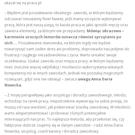
ukazał się na praca pl:
– Błędem jest poszukiwanie idealnego zawodu, w którym będziemy
odczuwać nieustanny flow! Nawet, jeśli mamy szczęście wykonywać
pracę, która jest naszą pasją, to każda praca w jakiś sposób męczy oraz
zawiera elementy, za którymi nie przepadamy.
Mówiąc obrazowo –
karmienie uroczych lemurów oznacza również sprzątanie po
nich….
Poszukiwanie stanowiska, na którym nigdy nie będzie
towarzyszyć nam żaden stres ani problemy, doprowadzi nas jedynie do
frustracji i ciągłego niezadowolenia z życia. Warto urealnić swoje
oczekiwania. Szukać zawodu oraz miejsca pracy, w którym będziemy
mieć znacznie więcej satysfakcji i możliwości wykorzystania własnych
kompetencji niż w innych zawodach. Jednak nie poszukuj magicznych
rozwiązań, gdyż one nie istnieją! – zwraca
uwagę Anna Daria
Nowicka.
– Z mojej perspektywy jako socjologa i doradcy zawodowego, młodzi,
wchodząc na rynek pracy, niepotrzebnie wywierają na sobie presję, że
muszą od razu wiedzieć, jak pokierować ścieżką zawodową. W młodości
warto eksperymentować i próbować różnych potencjalnie
interesujących nas prac. To najlepsza metoda, aby przekonać się, czy
faktycznie dobrze czujemy się w danym zawodzie – radzi Anna Daria
Nowicka, socjolog, coach kariery i doradca zawodowy.