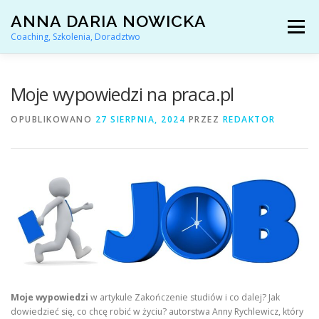
Przejdź
ANNA DARIA NOWICKA
do
Menu
treści
Coaching, Szkolenia, Doradztwo
AKTUALNOŚCI
COACHING KARIERY
Moje wypowiedzi na praca.pl
OPUBLIKOWANO
27 SIERPNIA, 2024
PRZEZ
REDAKTOR
DORADZTWO ZAWODOWE
ARTYKUŁY I YOUTUBE
REFERENCJE
O MNIE
KONTAKT
Moje wypowiedzi
w artykule Zakończenie studiów i co dalej? Jak
dowiedzieć się, co chcę robić w życiu? autorstwa Anny Rychlewicz, który