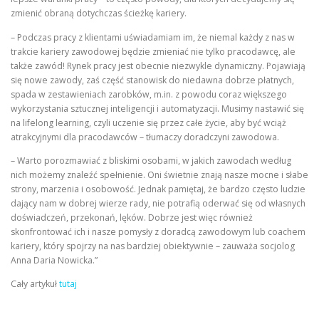
zmienić obraną dotychczas ścieżkę kariery.
– Podczas pracy z klientami uświadamiam im, że niemal każdy z nas w
trakcie kariery zawodowej będzie zmieniać nie tylko pracodawcę, ale
także zawód! Rynek pracy jest obecnie niezwykle dynamiczny. Pojawiają
się nowe zawody, zaś część stanowisk do niedawna dobrze płatnych,
spada w zestawieniach zarobków, m.in. z powodu coraz większego
wykorzystania sztucznej inteligencji i automatyzacji. Musimy nastawić się
na lifelong learning, czyli uczenie się przez całe życie, aby być wciąż
atrakcyjnymi dla pracodawców – tłumaczy doradczyni zawodowa.
– Warto porozmawiać z bliskimi osobami, w jakich zawodach według
nich możemy znaleźć spełnienie. Oni świetnie znają nasze mocne i słabe
strony, marzenia i osobowość. Jednak pamiętaj, że bardzo często ludzie
dający nam w dobrej wierze rady, nie potrafią oderwać się od własnych
doświadczeń, przekonań, lęków. Dobrze jest więc również
skonfrontować ich i nasze pomysły z doradcą zawodowym lub coachem
kariery, który spojrzy na nas bardziej obiektywnie – zauważa socjolog
Anna Daria Nowicka.”
Cały artykuł
tutaj