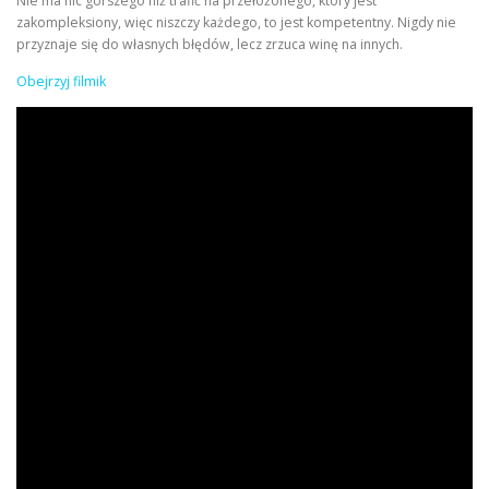
Nie ma nic gorszego niż trafić na przełożonego, który jest
zakompleksiony, więc niszczy każdego, to jest kompetentny. Nigdy nie
przyznaje się do własnych błędów, lecz zrzuca winę na innych.
Obejrzyj filmik