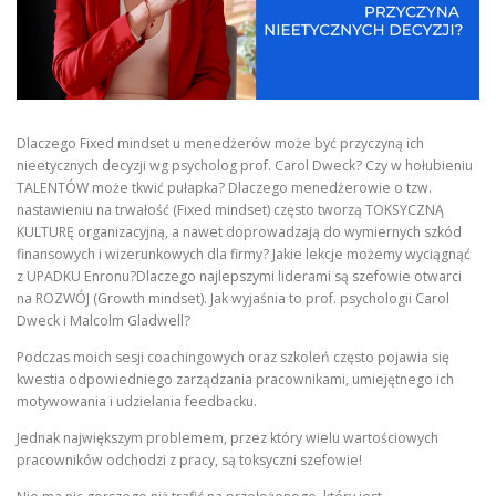
Dlaczego Fixed mindset u menedżerów może być przyczyną ich
nieetycznych decyzji wg psycholog prof. Carol Dweck? Czy w hołubieniu
TALENTÓW może tkwić pułapka? Dlaczego menedżerowie o tzw.
nastawieniu na trwałość (Fixed mindset) często tworzą TOKSYCZNĄ
KULTURĘ organizacyjną, a nawet doprowadzają do wymiernych szkód
finansowych i wizerunkowych dla firmy? Jakie lekcje możemy wyciągnąć
z UPADKU Enronu?Dlaczego najlepszymi liderami są szefowie otwarci
na ROZWÓJ (Growth mindset). Jak wyjaśnia to prof. psychologii Carol
Dweck i Malcolm Gladwell?
Podczas moich sesji coachingowych oraz szkoleń często pojawia się
kwestia odpowiedniego zarządzania pracownikami, umiejętnego ich
motywowania i udzielania feedbacku.
Jednak największym problemem, przez który wielu wartościowych
pracowników odchodzi z pracy, są toksyczni szefowie!