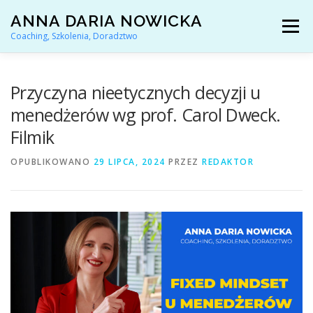
Przejdź
ANNA DARIA NOWICKA
do
Menu
treści
Coaching, Szkolenia, Doradztwo
AKTUALNOŚCI
COACHING KARIERY
Przyczyna nieetycznych decyzji u
menedżerów wg prof. Carol Dweck.
Filmik
DORADZTWO ZAWODOWE
OPUBLIKOWANO
29 LIPCA, 2024
PRZEZ
REDAKTOR
ARTYKUŁY I YOUTUBE
REFERENCJE
O MNIE
KONTAKT