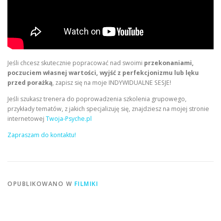
Jeśli chcesz skutecznie popracować nad swoimi
przekonaniami,
poczuciem własnej wartości, wyjść z perfekcjonizmu lub lęku
przed porażką
, zapisz się na moje INDYWIDUALNE SESJE!
Jeśli szukasz trenera do poprowadzenia szkolenia grupowego,
przykłady tematów, z jakich specjalizuję się, znajdziesz na mojej stronie
internetowej
Twoja-Psyche.pl
Zapraszam do kontaktu!
OPUBLIKOWANO W
FILMIKI