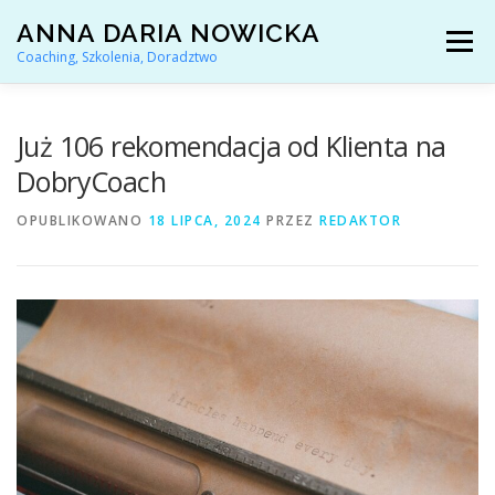
Przejdź
ANNA DARIA NOWICKA
do
Menu
treści
Coaching, Szkolenia, Doradztwo
AKTUALNOŚCI
COACHING KARIERY
Już 106 rekomendacja od Klienta na
DobryCoach
DORADZTWO ZAWODOWE
OPUBLIKOWANO
18 LIPCA, 2024
PRZEZ
REDAKTOR
ARTYKUŁY I YOUTUBE
REFERENCJE
O MNIE
KONTAKT