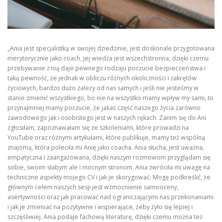
„Ania jest specjalistką w swojej dziedzinie, jest doskonale przygotowana
merytorycznie jako coach, jej wiedza jest wszechstronna, dzięki czemu
przebywanie z nią daje pewnego rodzaju poczucie bezpieczeństwa i
taką pewność, że jednak w obliczu różnych okoliczności i zakrętów
życiowych, bardzo dużo zależy od nas samych i jeśli nie jesteśmy w
stanie zmienić wszystkiego, bo nie na wszystko mamy wpływ my sami, to
przynajmniej mamy poczucie, że jakaś część naszego życia zarówno
zawodowego jak i osobistego jest w naszych rękach. Zanim się do Ani
zgłosiłam, zapoznawałam się ze szkoleniami, które prowadzi na
YouTube oraz różnymi artykułami, które publikuje, mamy też wspólną
znajomą, która poleciła mi Anię jako coacha. Ania słucha, jest uważna,
empatyczna i zaangażowana, dzięki naszym rozmowom przyglądam się
sobie, swoim słabym ale i mocnym stronom. Ania zwróciła mi uwagę na
techniczne aspekty mojego CV i jak je skorygować. Mogę podkreślić, że
głównym celem naszych sesji jest wzmocnienie samooceny,
asertywności oraz jak pracować nad ograniczającymi nas przekonaniami
i jak je zmieniać na pozytywne i wspierające, żeby żyło się lepiej i
szczęśliwiej. Ania podaje fachową literaturę, dzięki czemu można też