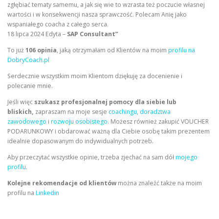
zgłębiać tematy samemu, a jak się wie to wzrasta też poczucie własnej
wartości i w konsekwencji nasza sprawczość. Polecam Anię jako
wspaniałego coacha z całego serca.
18 lipca 2024 Edyta –
SAP Consultant”
To już
106 opinia
, jaką otrzymałam od Klientów na moim
profilu na
DobryCoach.pl
Serdecznie wszystkim moim Klientom dziękuję za docenienie i
polecanie mnie.
Jeśli więc
szukasz profesjonalnej pomocy dla siebie lub
bliskich,
zapraszam na moje sesje
coachingu
,
doradztwa
zawodowego
i
rozwoju osobistego
. Możesz również zakupić VOUCHER
PODARUNKOWY i obdarować ważną dla Ciebie osobę takim prezentem
idealnie dopasowanym do indywidualnych potrzeb.
Aby przeczytać wszystkie opinie, trzeba zjechać na sam dół
mojego
profilu
.
Kolejne rekomendacje od klientów
można znaleźć także na moim
profilu na
Linkedin