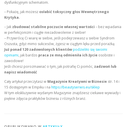
dysfunkcyjnym schematom.
– Pokażę, jak możesz
osłabić toksyczny głos Wewnętrznego
Krytyka.
– Jak
zbudować stabilne poczucie własnej wartości
– bez wpadania
w perfekcjonizm i ciągłe niezadowolenie z siebie!
– Przywrócę Ci wiarę w siebie, jeśli podejrzewasz u siebie Syndrom
Oszusta, gdyż mimo sukcesów, żyjesz w ciągłym lęku przed porażką
Już ponad 120 zadowolonych klientów
podzieliło się swoimi
opiniami
, jak bardzo
praca ze mną odmieniła ich życie
osobiste i
zawodowe!
Jeśli chcesz porozmawiać o tym, jak potrafię Ci pomóc,
zadzwoń lub
napisz wiadomość
Cały artykuł przeczytasz w
Magazynie Kreatywni w Biznesie
str. 14 i
15 dostępnym w Empiku i na
https://beautyserwis.eu/sklep
W tym ekskluzywnie wydanym Magazynie znajdziesz ciekawe wywiady i
piękne zdjęcia praktyków biznesu z różnych branż.
OPUBLIKOWANO W
ARTYKUŁY