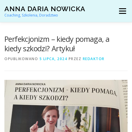
Przejdź
ANNA DARIA NOWICKA
do
Menu
treści
Coaching, Szkolenia, Doradztwo
AKTUALNOŚCI
COACHING KARIERY
Perfekcjonizm – kiedy pomaga, a
kiedy szkodzi? Artykuł
DORADZTWO ZAWODOWE
OPUBLIKOWANO
5 LIPCA, 2024
PRZEZ
REDAKTOR
ARTYKUŁY I YOUTUBE
REFERENCJE
O MNIE
KONTAKT