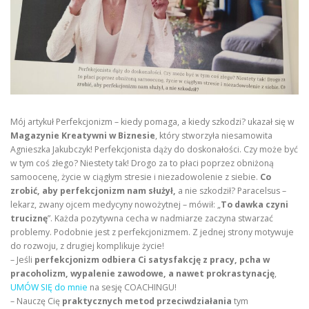
Mój artykuł Perfekcjonizm – kiedy pomaga, a kiedy szkodzi? ukazał się w
Magazynie Kreatywni w Biznesie
, który stworzyła niesamowita
Agnieszka Jakubczyk! Perfekcjonista dąży do doskonałości. Czy może być
w tym coś złego? Niestety tak! Drogo za to płaci poprzez obniżoną
samoocenę, życie w ciągłym stresie i niezadowolenie z siebie.
Co
zrobić, aby perfekcjonizm nam służył,
a nie szkodził? Paracelsus –
lekarz, zwany ojcem medycyny nowożytnej – mówił: „
To dawka czyni
truciznę
”. Każda pozytywna cecha w nadmiarze zaczyna stwarzać
problemy. Podobnie jest z perfekcjonizmem. Z jednej strony motywuje
do rozwoju, z drugiej komplikuje życie!
– Jeśli
perfekcjonizm odbiera Ci satysfakcję z pracy, pcha w
pracoholizm, wypalenie zawodowe, a nawet prokrastynację
,
UMÓW SIĘ do mnie
na sesję COACHINGU!
– Nauczę Cię
praktycznych metod przeciwdziałania
tym