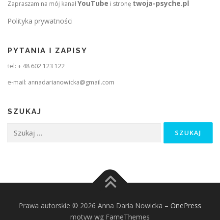
YouTube
twoja-psyche.pl
Zapraszam na mój kanał
i stronę
Polityka prywatności
PYTANIA I ZAPISY
tel: + 48 602 123 122
e-mail: annadarianowicka@gmail.com
SZUKAJ
Szukaj:
Prawa autorskie © 2026 Anna Daria Nowicka
–
OnePress
motyw wg FameThemes