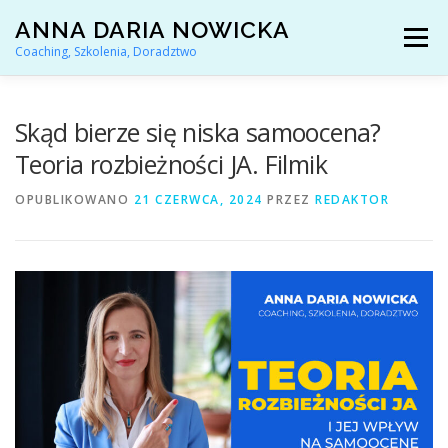
Przejdź
ANNA DARIA NOWICKA
do
Menu
treści
Coaching, Szkolenia, Doradztwo
AKTUALNOŚCI
COACHING KARIERY
Skąd bierze się niska samoocena?
Teoria rozbieżności JA. Filmik
DORADZTWO ZAWODOWE
OPUBLIKOWANO
21 CZERWCA, 2024
PRZEZ
REDAKTOR
ARTYKUŁY I YOUTUBE
REFERENCJE
O MNIE
KONTAKT