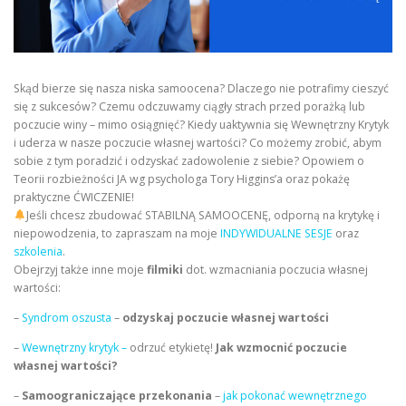
Skąd bierze się nasza niska samoocena? Dlaczego nie potrafimy cieszyć
się z sukcesów? Czemu odczuwamy ciągły strach przed porażką lub
poczucie winy – mimo osiągnięć? Kiedy uaktywnia się Wewnętrzny Krytyk
i uderza w nasze poczucie własnej wartości? Co możemy zrobić, abym
sobie z tym poradzić i odzyskać zadowolenie z siebie? Opowiem o
Teorii rozbieżności JA wg psychologa Tory Higgins’a oraz pokażę
praktyczne ĆWICZENIE!
Jeśli chcesz zbudować STABILNĄ SAMOOCENĘ, odporną na krytykę i
niepowodzenia, to zapraszam na moje
INDYWIDUALNE SESJE
oraz
szkolenia
.
Obejrzyj także inne moje
filmiki
dot. wzmacniania poczucia własnej
wartości:
–
Syndrom oszusta
–
odzyskaj poczucie własnej wartości
–
Wewnętrzny krytyk –
odrzuć etykietę!
Jak wzmocnić poczucie
własnej wartości?
–
Samoograniczające przekonania
–
jak pokonać wewnętrznego