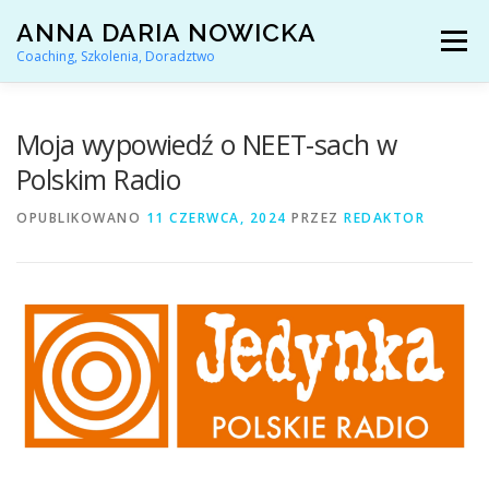
Przejdź
ANNA DARIA NOWICKA
do
Menu
treści
Coaching, Szkolenia, Doradztwo
AKTUALNOŚCI
COACHING KARIERY
Moja wypowiedź o NEET-sach w
Polskim Radio
DORADZTWO ZAWODOWE
OPUBLIKOWANO
11 CZERWCA, 2024
PRZEZ
REDAKTOR
ARTYKUŁY I YOUTUBE
REFERENCJE
O MNIE
KONTAKT