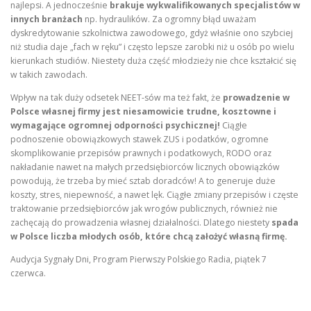
najlepsi. A jednocześnie
brakuje wykwalifikowanych specjalistów w
innych branżach
np. hydraulików. Za ogromny błąd uważam
dyskredytowanie szkolnictwa zawodowego, gdyż właśnie ono szybciej
niż studia daje „fach w ręku” i często lepsze zarobki niż u osób po wielu
kierunkach studiów. Niestety duża część młodzieży nie chce kształcić się
w takich zawodach.
Wpływ na tak duży odsetek NEET-sów ma też fakt, że
prowadzenie w
Polsce własnej firmy jest niesamowicie trudne, kosztowne i
wymagające ogromnej odporności psychicznej!
Ciągłe
podnoszenie obowiązkowych stawek ZUS i podatków, ogromne
skomplikowanie przepisów prawnych i podatkowych, RODO oraz
nakładanie nawet na małych przedsiębiorców licznych obowiązków
powodują, że trzeba by mieć sztab doradców! A to generuje duże
koszty, stres, niepewność, a nawet lęk. Ciągłe zmiany przepisów i częste
traktowanie przedsiębiorców jak wrogów publicznych, również nie
zachęcają do prowadzenia własnej działalności. Dlatego niestety
spada
w Polsce liczba młodych osób, które chcą założyć własną firmę.
Audycja Sygnały Dni, Program Pierwszy Polskiego Radia, piątek 7
czerwca.