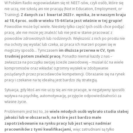
W Polskim Radio wypowiadałam się nt: NEET-sów, czyli osób, które się
nie uczą, nie szkolą ani nie pracują (Not in Education, Employment, or
Training).
Z danych za I kwartał 2023 r. wynika, że w naszym kraju
aż 18,4 proc. osób w wieku 15-64 lata jest właśnie w tej grupie!
Powodów może być wiele. Niestety tylko część tych osób chce podjąć
pracę, ale nie może jej znaleźć lub nie jest w stanie pracować z
powodów zdrowotnych lub rodzinnych. Większość z nich po prostu nie
ma ochoty się wysilać lub czeka, aż praca ich marzeń pojawi się w
magiczny sposób… Tymczasem
im dłuższa przerwa w CV, tym
trudniej potem znaleźć pracę.
Ponadto niemal każdy z nas –
zwłaszcza na początku swojej ścieżki zawodowej – musiał iść na wiele
kompromisów oraz wkładać ogromny wysiłek w zdobywanie
pożądanych przez pracodawców kompetencji. Obrażanie się na rynek
pracy i czekanie na tę idealną jest bardzo złą strategią.
Sytuacja, gdy ktoś ani nie uczy się ani nie pracuje, w negatywny sposób
wpływa na psychikę, automotywację, przyjęcie odpowiedzialności za
własne życie.
Problemem jest też to, że
wiele młodych osób wybrało studia słabej
jakości lub w obszarach, na które jest bardzo małe
zapotrzebowanie na rynku pracy lub jest wręcz nadmiar
pracowników z tymi kwalifikacjami,
więc zatrudniani są tylko