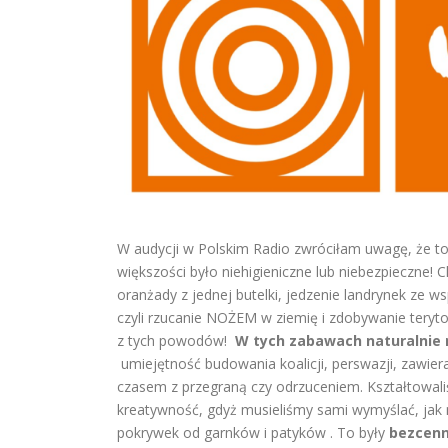
W audycji w Polskim Radio zwróciłam uwagę, że to
większości było niehigieniczne lub niebezpieczne!
oranżady z jednej butelki, jedzenie landrynek ze ws
czyli rzucanie NOŻEM w ziemię i zdobywanie terytor
z tych powodów!
W tych zabawach naturalnie r
umiejętność budowania koalicji, perswazji, zawiera
czasem z przegraną czy odrzuceniem. Kształtowali
kreatywność, gdyż musieliśmy sami wymyślać, jak np
pokrywek od garnków i patyków . To były
bezcenne