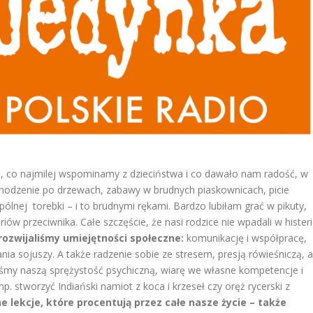
, co najmilej wspominamy z dzieciństwa i co dawało nam radość, w
 Chodzenie po drzewach, zabawy w brudnych piaskownicach, picie
pólnej torebki – i to brudnymi rękami. Bardzo lubiłam grać w pikuty,
iów przeciwnika. Całe szczęście, że nasi rodzice nie wpadali w hister
ozwijaliśmy umiejętności społeczne:
komunikację i współpracę,
nia sojuszy. A także radzenie sobie ze stresem, presją rówieśniczą, a
śmy naszą sprężystość psychiczną, wiarę we własne kompetencje i
. stworzyć Indiański namiot z koca i krzeseł czy oręż rycerski z
 lekcje, które procentują przez całe nasze życie – także