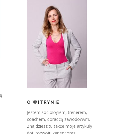
ię
O WITRYNIE
Jestem socjologiem, trenerem,
coachem, doradcą zawodowym.
Znajdziesz tu także moje artykuły
dot. rozwoju kariery oraz