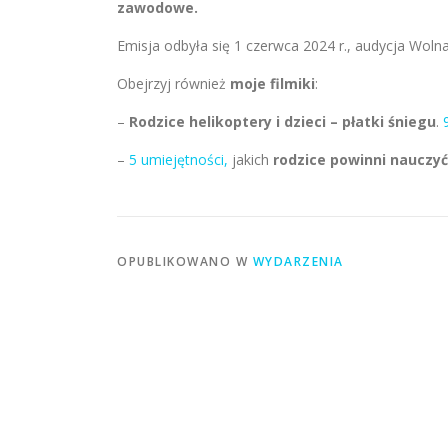
zawodowe.
Emisja odbyła się 1 czerwca 2024 r., audycja Wol
Obejrzyj również
moje filmiki
:
–
Rodzice helikoptery i dzieci – płatki śniegu
.
9
–
5 umiejętności,
jakich
rodzice powinni nauczyć
OPUBLIKOWANO W
WYDARZENIA