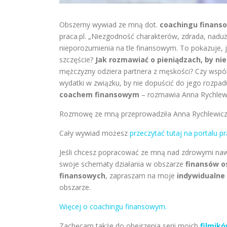
Obszerny wywiad ze mną dot.
coachingu finanso
praca.pl. „Niezgodność charakterów, zdrada, nadu
nieporozumienia na tle finansowym. To pokazuje, ja
szczęście?
Jak rozmawiać o pieniądzach, by nie 
mężczyzny odziera partnera z męskości? Czy wspó
wydatki w związku, by nie dopuścić do jego rozpa
coachem finansowym
– rozmawia Anna Rychlewi
Rozmowę ze mną przeprowadziła Anna Rychlewicz, 
Cały wywiad możesz
przeczytać tutaj na portalu pr
Jeśli chcesz popracować ze mną nad zdrowymi n
swoje schematy działania w obszarze
finansów o
finansowych
, zapraszam na moje
indywidualne
obszarze.
Więcej o coachingu finansowym.
Zachęcam także do obejrzenia serii moich
filmik