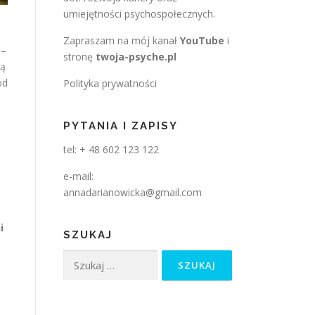
umiejętności psychospołecznych.
Zapraszam na mój kanał
YouTube
i
 –
stronę
twoja-psyche.pl
ją
od
Polityka prywatności
PYTANIA I ZAPISY
tel: + 48 602 123 122
e-mail:
annadarianowicka@gmail.com
i
SZUKAJ
Szukaj: