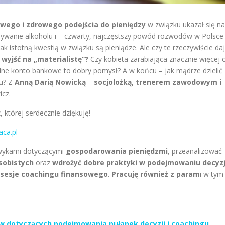
wego i zdrowego podejścia do pieniędzy
w związku ukazał się na
żywanie alkoholu i – czwarty, najczęstszy powód rozwodów w Polsce
k istotną kwestią w związku są pieniądze. Ale czy te rzeczywiście da
wyjść na „materialistę”?
Czy kobieta zarabiająca znacznie więcej 
lne konto bankowe to dobry pomysł? A w końcu – jak mądrze dzielić
du? Z
Anną Darią Nowicką
–
socjolożką, trenerem zawodowym i
cz.
której serdecznie dziękuję!
aca.pl
awykami dotyczącymi
gospodarowania pieniędzmi
, przeanalizować
sobistych
oraz
wdrożyć dobre praktyki w podejmowaniu decyzj
 sesje coachingu finansowego
.
Pracuję również z param
i w tym
ów dotyczących podejmowania pułapek decyzji i coachingu