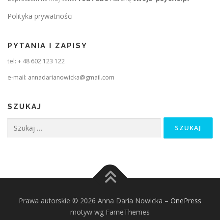
Polityka prywatności
PYTANIA I ZAPISY
tel: + 48 602 123 122
e-mail: annadarianowicka@gmail.com
SZUKAJ
Szukaj:
Prawa autorskie © 2026 Anna Daria Nowicka
–
OnePress
motyw wg FameThemes