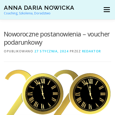
Przejdź
ANNA DARIA NOWICKA
do
Menu
treści
Coaching, Szkolenia, Doradztwo
AKTUALNOŚCI
COACHING KARIERY
Noworoczne postanowienia – voucher
podarunkowy
DORADZTWO ZAWODOWE
OPUBLIKOWANO
27 STYCZNIA, 2024
PRZEZ
REDAKTOR
ARTYKUŁY I YOUTUBE
REFERENCJE
O MNIE
KONTAKT