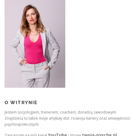
O WITRYNIE
Jestem socjologiem, trenerem, coachem, doradcą zawodowym.
Znajdziesz tu także moje artykuły dot. rozwoju kariery oraz umiejętności
psychospołecznych.
YouTube
twoja-psyche.pl
Zapraszam na mój kanał
i stronę