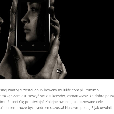
asnej wartości został opublikowany multilife.com.pl. Pomimo
porażką? Zamiast cieszyć się z sukcesów, zamartwiasz, że dobra pass
o że inni Cię podziwiają? Kolejne awanse, zrealizowane cele i
jaśnieniem może być syndrom oszusta! Na czym polega? Jak uwolnić