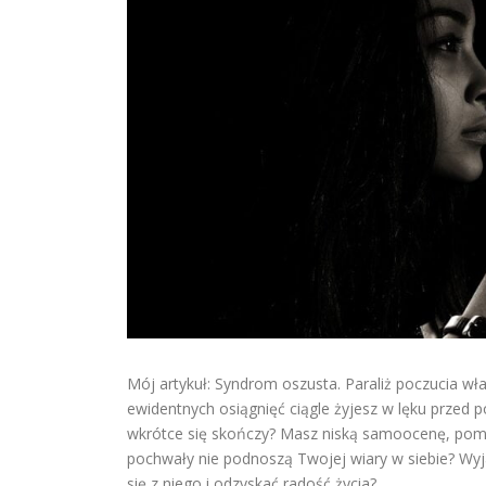
Mój artykuł: Syndrom oszusta. Paraliż poczucia wł
ewidentnych osiągnięć ciągle żyjesz w lęku przed 
wkrótce się skończy? Masz niską samoocenę, pomim
pochwały nie podnoszą Twojej wiary w siebie? Wy
się z niego i odzyskać radość życia?