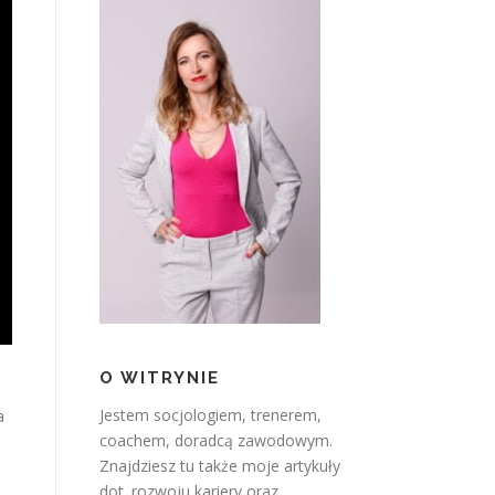
O WITRYNIE
Jestem socjologiem, trenerem,
a
coachem, doradcą zawodowym.
Znajdziesz tu także moje artykuły
dot. rozwoju kariery oraz