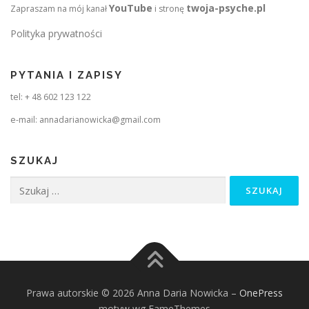
YouTube
twoja-psyche.pl
Zapraszam na mój kanał
i stronę
Polityka prywatności
PYTANIA I ZAPISY
tel: + 48 602 123 122
e-mail: annadarianowicka@gmail.com
SZUKAJ
Szukaj:
Prawa autorskie © 2026 Anna Daria Nowicka
–
OnePress
motyw wg FameThemes