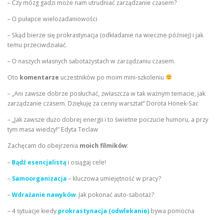
– Czy mózg gadzi może nam utrudniać zarządzanie czasem?
– O pułapce wielozadaniowości
– Skąd bierze się prokrastynacja (odkładanie na wieczne później) i jak
temu przeciwdziałać.
– O naszych własnych sabotażystach w zarządzaniu czasem.
Oto
komentarze
uczestników po moim mini-szkoleniu
– „Ani zawsze dobrze posłuchać, zwłaszcza w tak ważnym temacie, jak
zarządzanie czasem. Dziękuję za cenny warsztat” Dorota Honek-Sac
– „Jak zawsze dużo dobrej energii i to świetne poczucie humoru, a przy
tym masa wiedzy!” Edyta Teclaw
Zachęcam do obejrzenia
moich filmików
:
–
Bądź esencjalistą
i osiągaj cele!
–
Samoorganizacja
– kluczowa umiejętność w pracy?
–
Wdrażanie nawyków
. Jak pokonać auto-sabotaż?
– 4 sytuacje kiedy
prokrastynacja (odwlekanie)
bywa pomocna