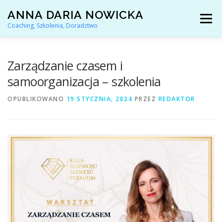
Przejdź
ANNA DARIA NOWICKA
do
Menu
treści
Coaching, Szkolenia, Doradztwo
AKTUALNOŚCI
COACHING KARIERY
Zarządzanie czasem i
samoorganizacja – szkolenia
DORADZTWO ZAWODOWE
OPUBLIKOWANO
19 STYCZNIA, 2024
PRZEZ
REDAKTOR
ARTYKUŁY I YOUTUBE
REFERENCJE
O MNIE
KONTAKT