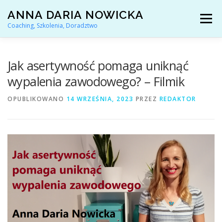
Przejdź
ANNA DARIA NOWICKA
do
Menu
treści
Coaching, Szkolenia, Doradztwo
AKTUALNOŚCI
COACHING KARIERY
Jak asertywność pomaga uniknąć
wypalenia zawodowego? – Filmik
DORADZTWO ZAWODOWE
OPUBLIKOWANO
14 WRZEŚNIA, 2023
PRZEZ
REDAKTOR
ARTYKUŁY I YOUTUBE
REFERENCJE
O MNIE
KONTAKT