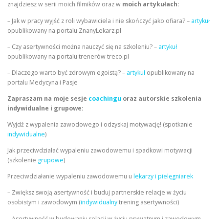
znajdziesz w serii moich filmików oraz w
moich artykułach:
– Jak w pracy wyjść z roli wybawiciela i nie skończyć jako ofiara? –
artykuł
opublikowany na portalu ZnanyLekarz.pl
– Czy asertywności można nauczyć się na szkoleniu? –
artykuł
opublikowany na portalu trenerów treco.pl
– Dlaczego warto być zdrowym egoistą? –
artykuł
opublikowany na
portalu Medycyna i Pasje
Zapraszam na moje sesje
coachingu
oraz autorskie szkolenia
indywidualne i grupowe:
Wyjdź z wypalenia zawodowego i odzyskaj motywację! (spotkanie
indywidualne
)
Jak przeciwdziałać wypaleniu zawodowemu i spadkowi motywacji
(szkolenie
grupowe
)
Przeciwdziałanie wypaleniu zawodowemu u
lekarzy i pielęgniarek
– Zwiększ swoją asertywność i buduj partnerskie relacje w życiu
osobistym i zawodowym (
indywidualny
trening asertywności)
– Asertywność w budowaniu relacji w życiu prywatnym i zawodowym