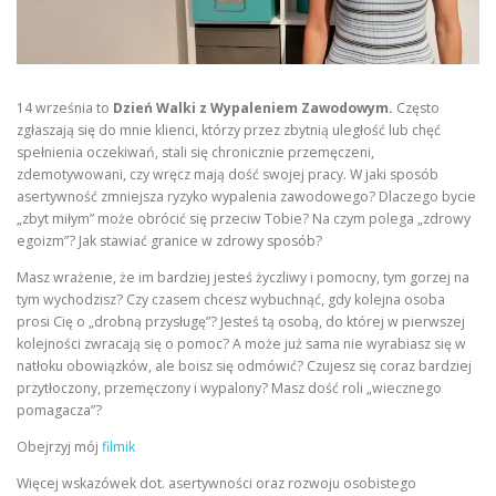
14 września to
Dzień Walki z Wypaleniem Zawodowym.
Często
zgłaszają się do mnie klienci, którzy przez zbytnią uległość lub chęć
spełnienia oczekiwań, stali się chronicznie przemęczeni,
zdemotywowani, czy wręcz mają dość swojej pracy. W jaki sposób
asertywność zmniejsza ryzyko wypalenia zawodowego? Dlaczego bycie
„zbyt miłym” może obrócić się przeciw Tobie? Na czym polega „zdrowy
egoizm”? Jak stawiać granice w zdrowy sposób?
Masz wrażenie, że im bardziej jesteś życzliwy i pomocny, tym gorzej na
tym wychodzisz? Czy czasem chcesz wybuchnąć, gdy kolejna osoba
prosi Cię o „drobną przysługę”? Jesteś tą osobą, do której w pierwszej
kolejności zwracają się o pomoc? A może już sama nie wyrabiasz się w
natłoku obowiązków, ale boisz się odmówić? Czujesz się coraz bardziej
przytłoczony, przemęczony i wypalony? Masz dość roli „wiecznego
pomagacza”?
Obejrzyj mój
filmik
Więcej wskazówek dot. asertywności oraz rozwoju osobistego