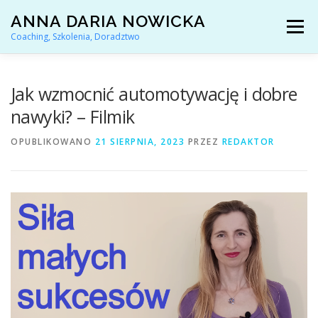
Przejdź
ANNA DARIA NOWICKA
do
Menu
treści
Coaching, Szkolenia, Doradztwo
AKTUALNOŚCI
COACHING KARIERY
Jak wzmocnić automotywację i dobre
nawyki? – Filmik
DORADZTWO ZAWODOWE
OPUBLIKOWANO
21 SIERPNIA, 2023
PRZEZ
REDAKTOR
ARTYKUŁY I YOUTUBE
REFERENCJE
O MNIE
KONTAKT