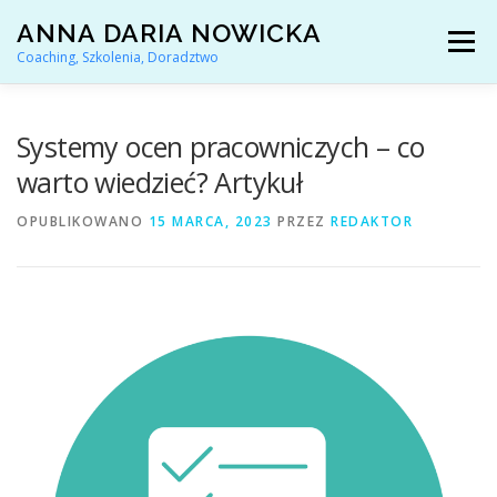
Przejdź
ANNA DARIA NOWICKA
do
Menu
treści
Coaching, Szkolenia, Doradztwo
AKTUALNOŚCI
COACHING KARIERY
Systemy ocen pracowniczych – co
warto wiedzieć? Artykuł
DORADZTWO ZAWODOWE
OPUBLIKOWANO
15 MARCA, 2023
PRZEZ
REDAKTOR
ARTYKUŁY I YOUTUBE
REFERENCJE
O MNIE
KONTAKT