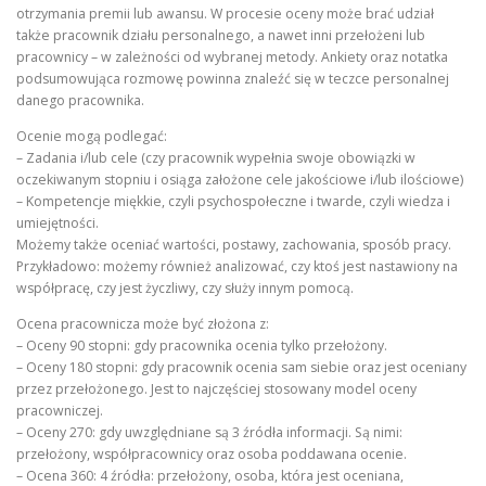
otrzymania premii lub awansu. W procesie oceny może brać udział
także pracownik działu personalnego, a nawet inni przełożeni lub
pracownicy – w zależności od wybranej metody. Ankiety oraz notatka
podsumowująca rozmowę powinna znaleźć się w teczce personalnej
danego pracownika.
Ocenie mogą podlegać:
– Zadania i/lub cele (czy pracownik wypełnia swoje obowiązki w
oczekiwanym stopniu i osiąga założone cele jakościowe i/lub ilościowe)
– Kompetencje miękkie, czyli psychospołeczne i twarde, czyli wiedza i
umiejętności.
Możemy także oceniać wartości, postawy, zachowania, sposób pracy.
Przykładowo: możemy również analizować, czy ktoś jest nastawiony na
współpracę, czy jest życzliwy, czy służy innym pomocą.
Ocena pracownicza może być złożona z:
– Oceny 90 stopni: gdy pracownika ocenia tylko przełożony.
– Oceny 180 stopni: gdy pracownik ocenia sam siebie oraz jest oceniany
przez przełożonego. Jest to najczęściej stosowany model oceny
pracowniczej.
– Oceny 270: gdy uwzględniane są 3 źródła informacji. Są nimi:
przełożony, współpracownicy oraz osoba poddawana ocenie.
– Ocena 360: 4 źródła: przełożony, osoba, która jest oceniana,