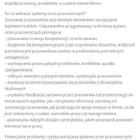
współpracownicy, podwładni, a czasem nawet klienci.
Po co wdrażać systemy ocen pracowniczych?
Ocenianie pracowników jest istotnym elementem zarządzania
kapitałem ludzkim. Odpowiednio przygotowany i wdrożony system
ocen pracowniczych pomaga w:
– planowaniu rozwoju kompetencji i ścieżki awansu
– diagnozie luk kompetencyjnych (czyli rozpoznaniu obszarów, w których
potrzebna jest pracownikowi pomoc w podniesieniu potrzebnych
umiejętności)
– wychwyceniu potencjalnych problemów, konfliktów, spadku
zaangażowania
– odkryciu niewykorzystanych talentów i potencjału pracowników
– ewaluacji poziomu wywiązywania się pracownika z obowiązków
służbowych
– uzyskaniu feedbacku zarówno przez pracownika od przełożonego na
temat swoich wyników, jak i otrzymaniu informacji zwrotnej od
ocenianego pracownika, jak postrzega on swoje miejsce w firmie, na ile
jest zadowolony z zadań, warunków pracy czy wynagrodzenia
– planowaniu dalszych działań i priorytetów, jakimi pracownik powinien
kierować się w pracy.
Potencjalne problemy i ryzyka wdrażania systemu ocen pracowniczych