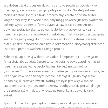
W założeniu taki proces ewaluacji i rozmowy powinien być nie tylko
oceniający, ale także motywujący dla pracownika. Niestety od wielu
moich klientów słyszę, że takie procesy zbyt często odnoszą skutek
wręcz przeciwny. Pierwsze problemy mogą powstać już przy tworzeniu
ankiety, wyborze treści i formy pytań, a nawet skali ocen. Ankieta
powinna zostać tak skonstruowana, aby była precyzyjna i tak samo
rozumiana przez pracowników i przełożonych. Jako socjolog przywiązuję
więc szczególną wagę do odpowiedniego doboru i sformułowania
pytań, a także przedstawienia firmie rekomendacji dotyczącej skali ocen
i sposobu przeprowadzenia całego procesu.
Kolejne pułapki tkwią w doborze zadań, kompetencji i postaw, jakie
firma chciałaby zbadać. Często to samo pytanie bywa zupełnie inaczej
rozumiane przez różne osoby lub jest tak ogólne, że można
„podciągnąć” pod nie odmienne kompetencje czy zachowania. Bywa, że
lista czynników poddawanych ocenie jest zbyt długa lub zbyt mało
odnosi się kluczowych kwestii. Dobrą praktyką jest więc wspólne
stworzenie ankiety przez menedżerów, osoby z działu personalnego
oraz specjalistów mających wiedzę na temat konstruowania takich
ankiet.
Sposób komunikacji pomiędzy działem personalnym a pracownikami