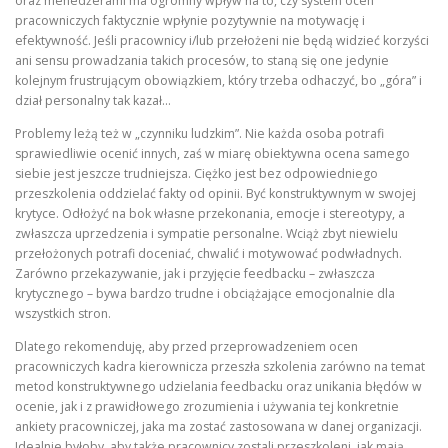
oraz menedżerami ma ogromny wpływ na to, czy system ocen
pracowniczych faktycznie wpłynie pozytywnie na motywację i
efektywność. Jeśli pracownicy i/lub przełożeni nie będą widzieć korzyści
ani sensu prowadzania takich procesów, to staną się one jedynie
kolejnym frustrującym obowiązkiem, który trzeba odhaczyć, bo „góra” i
dział personalny tak kazał…
Problemy leżą też w „czynniku ludzkim”. Nie każda osoba potrafi
sprawiedliwie ocenić innych, zaś w miarę obiektywna ocena samego
siebie jest jeszcze trudniejsza. Ciężko jest bez odpowiedniego
przeszkolenia oddzielać fakty od opinii. Być konstruktywnym w swojej
krytyce. Odłożyć na bok własne przekonania, emocje i stereotypy, a
zwłaszcza uprzedzenia i sympatie personalne. Wciąż zbyt niewielu
przełożonych potrafi doceniać, chwalić i motywować podwładnych.
Zarówno przekazywanie, jak i przyjęcie feedbacku – zwłaszcza
krytycznego – bywa bardzo trudne i obciążające emocjonalnie dla
wszystkich stron.
Dlatego rekomenduję, aby przed przeprowadzeniem ocen
pracowniczych kadra kierownicza przeszła szkolenia zarówno na temat
metod konstruktywnego udzielania feedbacku oraz unikania błędów w
ocenie, jak i z prawidłowego zrozumienia i używania tej konkretnie
ankiety pracowniczej, jaka ma zostać zastosowana w danej organizacji.
Idealnie byłoby, aby także pracownicy zostali przeszkoleni, jak mają