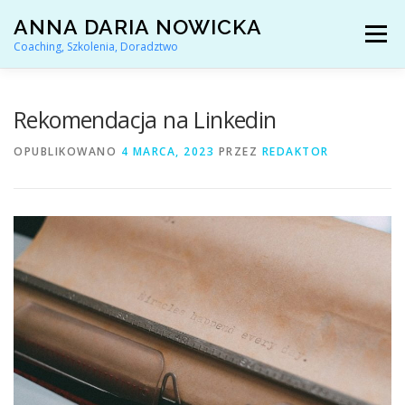
Przejdź
ANNA DARIA NOWICKA
do
Menu
treści
Coaching, Szkolenia, Doradztwo
AKTUALNOŚCI
COACHING KARIERY
Rekomendacja na Linkedin
OPUBLIKOWANO
4 MARCA, 2023
PRZEZ
REDAKTOR
DORADZTWO ZAWODOWE
ARTYKUŁY I YOUTUBE
REFERENCJE
O MNIE
KONTAKT