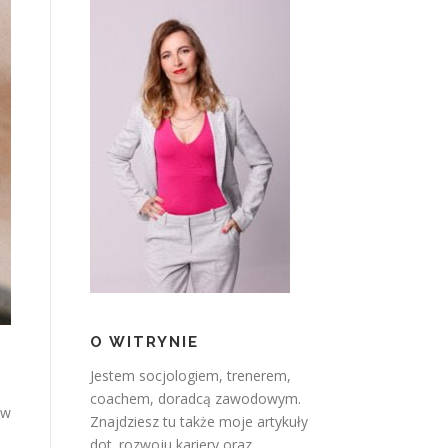
O WITRYNIE
Jestem socjologiem, trenerem,
coachem, doradcą zawodowym.
 w
Znajdziesz tu także moje artykuły
dot. rozwoju kariery oraz