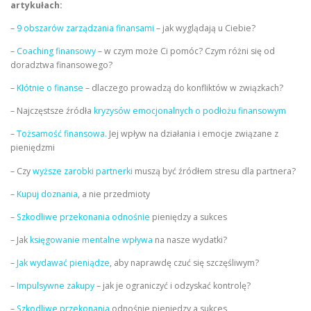
artykułach:
–
9 obszarów zarządzania finansami
– jak wyglądają u Ciebie?
–
Coaching finansowy
– w czym może Ci pomóc? Czym różni się od
doradztwa finansowego?
–
Kłótnie o finanse
– dlaczego prowadzą do konfliktów w związkach?
– Najczęstsze źródła
kryzysów emocjonalnych o podłożu finansowym
–
Tożsamość finansowa.
Jej wpływ na działania i emocje związane z
pieniędzmi
– Czy
wyższe zarobki partnerki
muszą być źródłem stresu dla partnera?
–
Kupuj doznania
, a nie przedmioty
–
Szkodliwe przekonania odnośnie
pieniędzy a sukces
– Jak
księgowanie mentalne wpływa
na nasze wydatki?
–
Jak wydawać pieniądze
, aby naprawdę czuć się szczęśliwym?
–
Impulsywne zakupy
– jak je ograniczyć i odzyskać kontrolę?
–
Szkodliwe przekonania
odnośnie pieniędzy a sukces