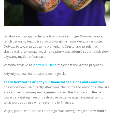
Jak słowa wpływają na decyzje finansowe i emocje? Sformułowania,
jakich używamy bezpośrednio wpływają na nasze decyzje i emocje.
Dotyczy to także zarządzania pieniędzmi. Często, aby przełamać
destrukcyjne schematy, musimy najpierw uświadomić sobie, jakich słów
używamy myśląc o finansach.
W moim artykule na
portalu Multilife
znajdziesz konkretne przykłady.
Artykuł jest również dostępny po angielsku
Learn how words affect your financial decisions and emotions
The words you use directly affect your decisions and emotions. The rule
also applies to money management. Often, the first step on the path
towards breaking free of destructive patterns is gaining insights into
what words you use when referring to finances.
Więcej porad w obszarze coachingu finansowego znajdziesz w
moich