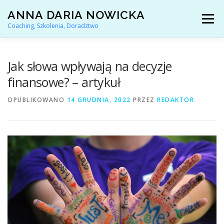
Przejdź
ANNA DARIA NOWICKA
do
Menu
treści
Coaching, Szkolenia, Doradztwo
AKTUALNOŚCI
COACHING KARIERY
Jak słowa wpływają na decyzje
finansowe? – artykuł
DORADZTWO ZAWODOWE
OPUBLIKOWANO
14 GRUDNIA, 2022
PRZEZ
REDAKTOR
ARTYKUŁY I YOUTUBE
REFERENCJE
O MNIE
KONTAKT