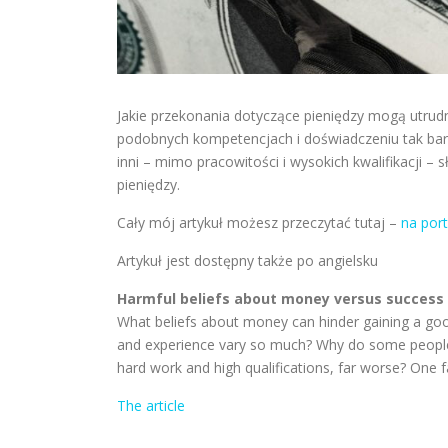
Jakie przekonania dotyczące pieniędzy mogą utrudn
podobnych kompetencjach i doświadczeniu tak bardz
inni – mimo pracowitości i wysokich kwalifikacji –
pieniędzy.
Cały mój artykuł możesz przeczytać tutaj –
na port
Artykuł jest dostępny także po angielsku
Harmful beliefs about money versus success
What beliefs about money can hinder gaining a good 
and experience vary so much? Why do some people fin
hard work and high qualifications, far worse? One f
The article