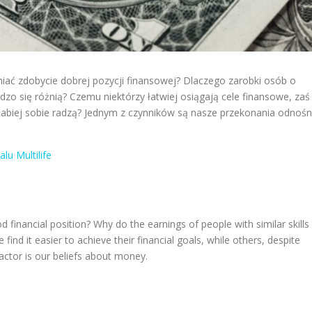
iać zdobycie dobrej pozycji finansowej? Dlaczego zarobki osób o
o się różnią? Czemu niektórzy łatwiej osiągają cele finansowe, zaś
 słabiej sobie radzą? Jednym z czynników są nasze przekonania odnośn
alu Multilife
financial position? Why do the earnings of people with similar skills
d it easier to achieve their financial goals, while others, despite
actor is our beliefs about money.