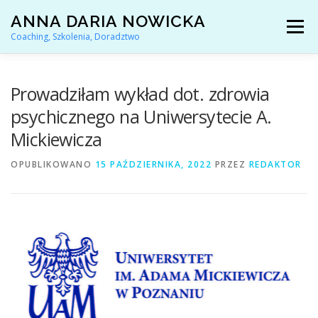
Przejdź
ANNA DARIA NOWICKA
do
Menu
treści
Coaching, Szkolenia, Doradztwo
AKTUALNOŚCI
COACHING KARIERY
Prowadziłam wykład dot. zdrowia
psychicznego na Uniwersytecie A.
Mickiewicza
DORADZTWO ZAWODOWE
OPUBLIKOWANO
15 PAŹDZIERNIKA, 2022
PRZEZ
REDAKTOR
ARTYKUŁY I YOUTUBE
REFERENCJE
O MNIE
KONTAKT