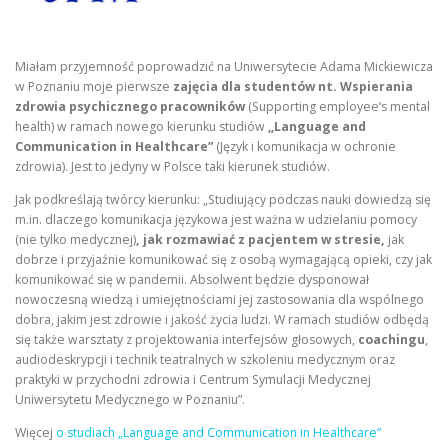
Miałam przyjemność poprowadzić na Uniwersytecie Adama Mickiewicza
w Poznaniu moje pierwsze
zajęcia dla studentów nt. Wspierania
zdrowia psychicznego pracowników
(Supporting employee’s mental
health) w ramach nowego kierunku studiów
„Language and
Communication in Healthcare”
(Język i komunikacja w ochronie
zdrowia). Jest to jedyny w Polsce taki kierunek studiów.
Jak podkreślają twórcy kierunku: „Studiujący podczas nauki dowiedzą się
m.in. dlaczego komunikacja językowa jest ważna w udzielaniu pomocy
(nie tylko medycznej)
, jak rozmawiać z pacjentem w stresie,
jak
dobrze i przyjaźnie komunikować się z osobą wymagającą opieki, czy jak
komunikować się w pandemii. Absolwent będzie dysponował
nowoczesną wiedzą i umiejętnościami jej zastosowania dla wspólnego
dobra, jakim jest zdrowie i jakość życia ludzi. W ramach studiów odbędą
się także warsztaty z projektowania interfejsów głosowych,
coachingu
,
audiodeskrypcji i technik teatralnych w szkoleniu medycznym oraz
praktyki w przychodni zdrowia i Centrum Symulacji Medycznej
Uniwersytetu Medycznego w Poznaniu”.
Więcej
o studiach „Language and Communication in Healthcare”