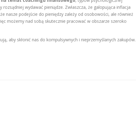
M na temat coachingu finansowego
, typów psychologicznej
 rozsądniej wydawać pieniądze. Zwłaszcza, że galopująca inflacja
że nasze podejście do pieniędzy zależy od osobowości, ale również
więc możemy nad sobą skutecznie pracować w obszarze szeroko
cują, aby skłonić nas do kompulsywnych i nieprzemyślanych zakupów.