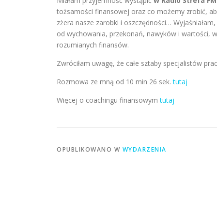
Miałam przyjemność wystąpić
w Radio Strefa F
tożsamości finansowej oraz co możemy zrobić, aby
zżera nasze zarobki i oszczędności… Wyjaśniałam, 
od wychowania, przekonań, nawyków i wartości, 
rozumianych finansów.
Zwróciłam uwagę, że całe sztaby specjalistów pra
Rozmowa ze mną od 10 min 26 sek.
tutaj
Więcej o coachingu finansowym
tutaj
OPUBLIKOWANO W
WYDARZENIA