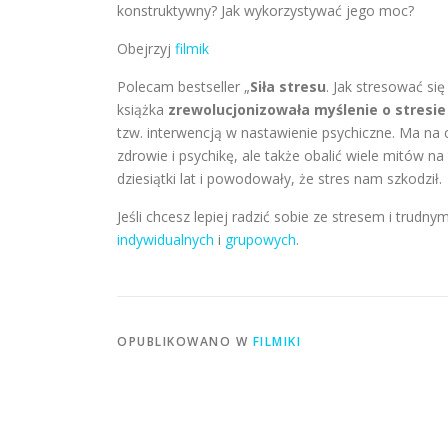
konstruktywny? Jak wykorzystywać jego moc?
Obejrzyj
filmik
Polecam bestseller „
Siła stresu
. Jak stresować się
książka
zrewolucjonizowała myślenie o stresie
tzw. interwencją w nastawienie psychiczne. Ma na c
zdrowie i psychikę, ale także obalić wiele mitów n
dziesiątki lat i powodowały, że stres nam szkodził.
Jeśli chcesz lepiej radzić sobie ze stresem i trud
indywidualnych
i
grupowych
.
OPUBLIKOWANO W
FILMIKI