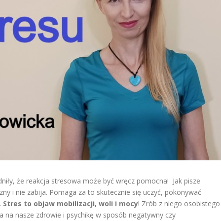
iły, że reakcja stresowa może być wręcz pomocna! Jak pisze
czny i nie zabija. Pomaga za to skutecznie się uczyć, pokonywać
.
Stres to objaw mobilizacji, woli i mocy
! Zrób z niego osobistego
wa na nasze zdrowie i psychikę w sposób negatywny czy