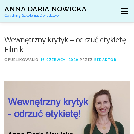
Przejdź
ANNA DARIA NOWICKA
do
Menu
treści
Coaching, Szkolenia, Doradztwo
AKTUALNOŚCI
COACHING KARIERY
Wewnętrzny krytyk – odrzuć etykietę!
Filmik
DORADZTWO ZAWODOWE
OPUBLIKOWANO
16 CZERWCA, 2020
PRZEZ
REDAKTOR
ARTYKUŁY I YOUTUBE
REFERENCJE
O MNIE
KONTAKT