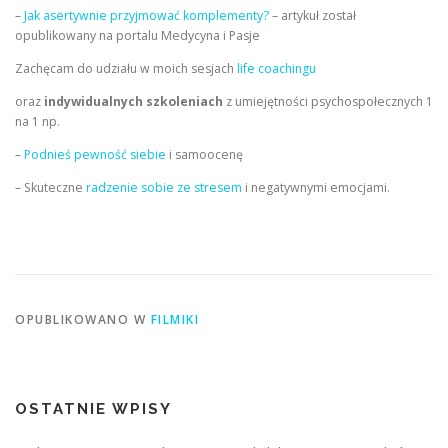
–
Jak asertywnie przyjmować komplementy?
– artykuł został
opublikowany na portalu Medycyna i Pasje
Zachęcam do udziału w moich sesjach
life coachingu
oraz
indywidualnych szkoleniach
z umiejętności psychospołecznych 1
na 1 np.
–
Podnieś pewność siebie
i samoocenę
– Skuteczne
radzenie sobie ze stresem
i negatywnymi emocjami.
OPUBLIKOWANO W
FILMIKI
OSTATNIE WPISY