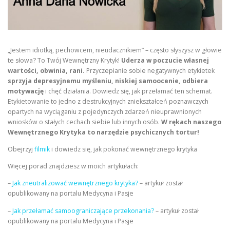
„Jestem idiotką, pechowcem, nieudacznikiem” – często słyszysz w głowie
te słowa? To Twój Wewnętrzny Krytyk!
Uderza w poczucie własnej
wartości, obwinia, rani.
Przyczepianie sobie negatywnych etykietek
sprzyja depresyjnemu myśleniu, niskiej samoocenie, odbiera
motywację
i chęć działania. Dowiedz się, jak przełamać ten schemat.
Etykietowanie to jedno z destrukcyjnych zniekształceń poznawczych
opartych na wyciąganiu z pojedynczych zdarzeń nieuprawnionych
wniosków o stałych cechach siebie lub innych osób.
W rękach naszego
Wewnętrznego Krytyka to narzędzie psychicznych tortur!
Obejrzyj
filmik
i dowiedz się, jak pokonać wewnętrznego krytyka
Więcej porad znajdziesz w moich artykułach:
–
Jak zneutralizować wewnętrznego krytyka?
– artykuł został
opublikowany na portalu Medycyna i Pasje
–
Jak przełamać samoograniczające przekonania?
– artykuł został
opublikowany na portalu Medycyna i Pasje